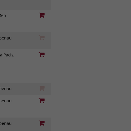
eßen
iebenau
a Pacis,
iebenau
iebenau
iebenau