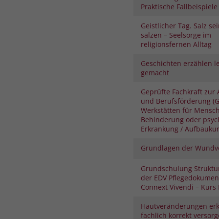
Praktische Fallbeispiele
Geistlicher Tag. Salz se
salzen – Seelsorge im
religionsfernen Alltag
Geschichten erzählen le
gemacht
Geprüfte Fachkraft zur 
und Berufsförderung (G
Werkstätten für Mensc
Behinderung oder psyc
Erkrankung / Aufbauku
Grundlagen der Wundv
Grundschulung Struktu
der EDV Pflegedokument
Connext Vivendi – Kurs I
Hautveränderungen er
fachlich korrekt versor