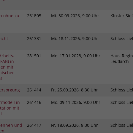
in ohne zu
261E05
Mi.
30.09.2026, 9.00 Uhr
Kloster Si
icht
261331
Mi.
18.11.2026, 9.00 Uhr
Schloss L
Arbeits-
281501
Mo.
17.01.2028, 9.00 Uhr
Haus Regin
FAB) in
Leutkirch
hen mit
hischer
rs
ersorgung
261414
Fr.
25.09.2026, 8.30 Uhr
Schloss L
rmodell in
261416
Mo.
09.11.2026, 9.00 Uhr
Schloss L
ation mit
I
kennen und
261417
Fr.
18.09.2026, 8.30 Uhr
Schloss L
gen