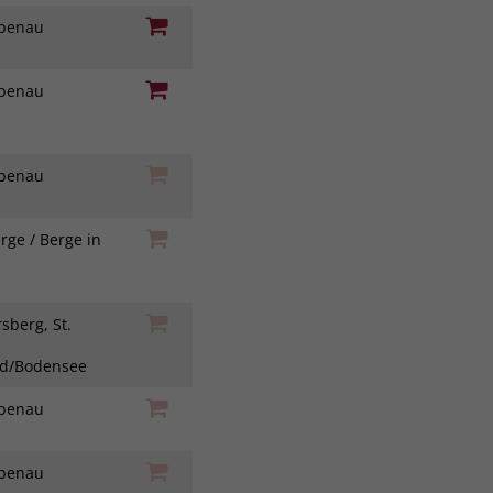
iebenau
iebenau
iebenau
rge / Berge in
h
sberg, St.
ad/Bodensee
iebenau
iebenau