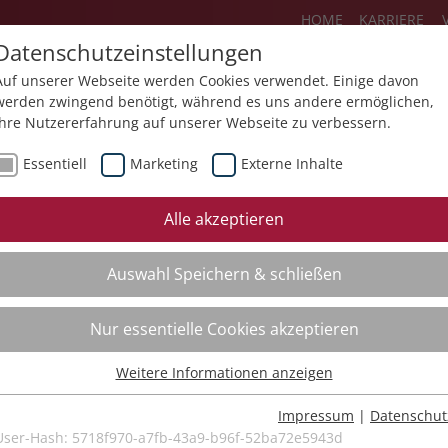
HOME
KARRIERE
Datenschutzeinstellungen
Auf unserer Webseite werden Cookies verwendet. Einige davon
werden zwingend benötigt, während es uns andere ermöglichen,
Ihre Nutzererfahrung auf unserer Webseite zu verbessern.
Über uns
Aktuelles
Akademie
Essentiell
Marketing
Externe Inhalte
ursfinder
Beratung
Aktuell
Alle akzeptieren
ursempfehlungen
Supervision
Bildungs
Auswahl Speichern & schließen
Coaching
Videos
Mediation
Nur essentielle Cookies akzeptieren
Kollegiale Beratung
Weitere Informationen anzeigen
Organisationsentwicklung
Essentiell
Bildungsberatung
Essentielle Cookies werden für grundlegende Funktionen der
Impressum
|
Datenschut
Webseite benötigt. Dadurch ist gewährleistet, dass die Webseite
User-Hash:
5718f970-a7fb-43a9-b96f-52ba72e5943d
Moderation