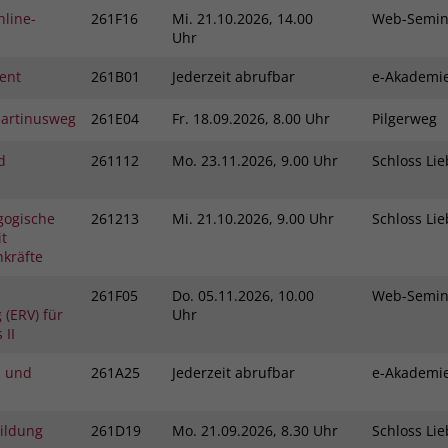
nline-
261F16
Mi.
21.10.2026, 14.00
Web-Semi
Uhr
ent
261B01
Jederzeit abrufbar
e-Akadem
Martinusweg
261E04
Fr.
18.09.2026, 8.00 Uhr
Pilgerweg
d
261112
Mo.
23.11.2026, 9.00 Uhr
Schloss L
gogische
261213
Mi.
21.10.2026, 9.00 Uhr
Schloss L
t
kräfte
261F05
Do.
05.11.2026, 10.00
Web-Semi
(ERV) für
Uhr
 II
l und
261A25
Jederzeit abrufbar
e-Akadem
bildung
261D19
Mo.
21.09.2026, 8.30 Uhr
Schloss L