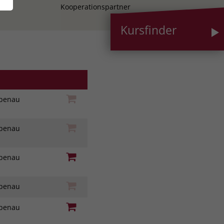
Kooperationspartner
Kursfinder
iebenau
iebenau
iebenau
iebenau
iebenau