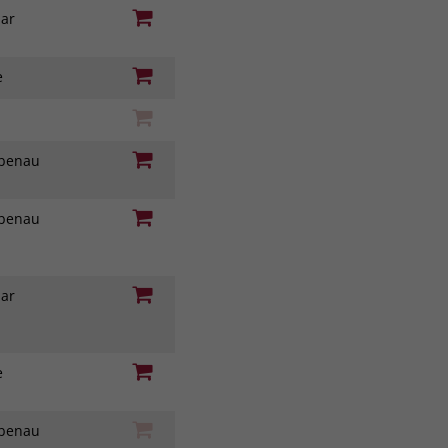
nar
ie
iebenau
iebenau
nar
ie
iebenau