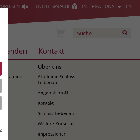
VORLESEN
LEICHTE SPRACHE
INTERNATIONAL
EN
Spenden
Kontakt
es
Über uns
programme
Akademie Schloss
Liebenau
Angebotsprofil
Kontakt
Schloss Liebenau
Weitere Kursorte
z
Impressionen