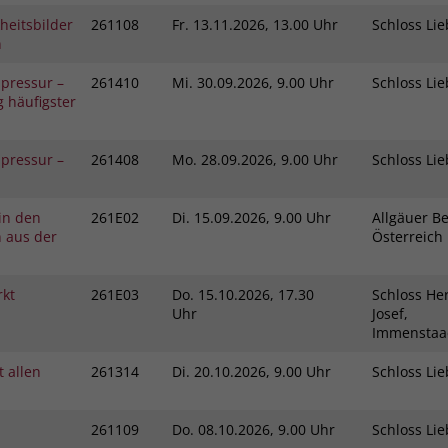
Zweck
dass Aktionen, die bei späteren Besuchen
heitsbilder
261108
Fr.
13.11.2026, 13.00 Uhr
Schloss L
Name
PHPSESSID
derselben Website durchgeführt werden, mit
n
derselben Benutzerkennung verknüpft
Anbieter
stiftung-liebenau.de
pressur –
261410
Mi.
30.09.2026, 9.00 Uhr
Schloss L
werden.
 häufigster
Laufzeit
Session
Name
_clsk
Behält die Zustände des Benutzers bei allen
pressur –
261408
Mo.
28.09.2026, 9.00 Uhr
Schloss L
Zweck
Seitenanfragen bei.
Anbieter
www.clarity.ms
 in den
261E02
Di.
15.09.2026, 9.00 Uhr
Allgäuer Be
Laufzeit
1 Jahr
n aus der
Österreic
Microsoft Clarity setzt dieses Cookie, um die
rkt
261E03
Do.
15.10.2026, 17.30
Schloss Her
Seitenaufrufe eines Benutzers zu speichern
Zweck
Uhr
Josef,
und in einer einzigen Sitzungsaufzeichnung
Immensta
zusammenzufassen.
 allen
261314
Di.
20.10.2026, 9.00 Uhr
Schloss L
261109
Do.
08.10.2026, 9.00 Uhr
Schloss L