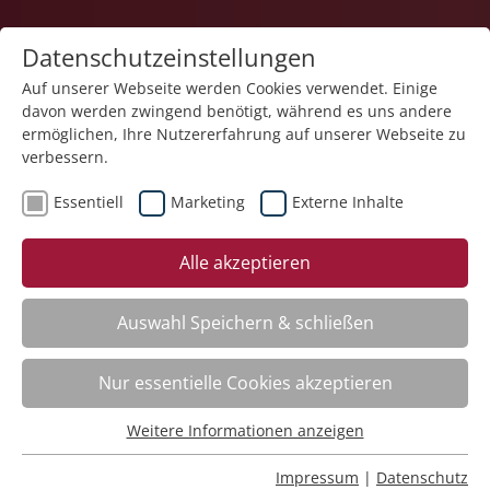
Datenschutzeinstellungen
Auf unserer Webseite werden Cookies verwendet. Einige
davon werden zwingend benötigt, während es uns andere
ermöglichen, Ihre Nutzererfahrung auf unserer Webseite zu
verbessern.
Essentiell
Marketing
Externe Inhalte
Der Kurs steht leider nicht mehr zur Verfügung.
Alle akzeptieren
Auswahl Speichern & schließen
Nur essentielle Cookies akzeptieren
Impressum
Weitere Informationen anzeigen
Datenschutz
Essentiell
Barrierearmut
Essentielle Cookies werden für grundlegende Funktionen
Rechtliches
Impressum
|
Datenschutz