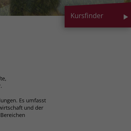
Kursfinder
te,
.
ldungen. Es umfasst
irtschaft und der
 Bereichen