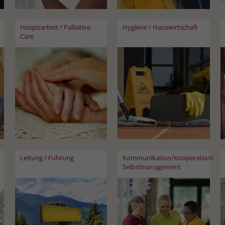
Hospizarbeit / Palliative
Hygiene / Hauswirtschaft
Care
Leitung / Führung
Kommunikation/Kooperation/
Selbstmanagement