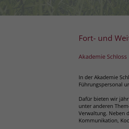
Fort- und Wei
Akademie Schloss 
In der Akademie Schl
Führungspersonal und
Dafür bieten wir jäh
unter anderen Themen
Verwaltung. Neben d
Kommunikation, Koope