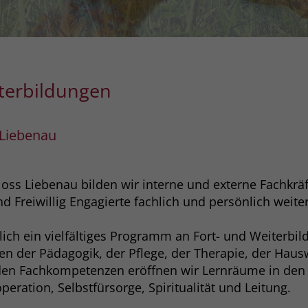
Zweck
dass Aktionen, die bei späteren Besuchen
Name
PHPSESSID
derselben Website durchgeführt werden, mit
derselben Benutzerkennung verknüpft
Anbieter
stiftung-liebenau.de
werden.
Laufzeit
Session
terbildungen
Name
_clsk
Behält die Zustände des Benutzers bei allen
Zweck
Seitenanfragen bei.
Liebenau
Anbieter
www.clarity.ms
Laufzeit
1 Jahr
oss Liebenau bilden wir interne und externe Fachkräf
Microsoft Clarity setzt dieses Cookie, um die
 Freiwillig Engagierte fachlich und persönlich weiter
Seitenaufrufe eines Benutzers zu speichern
Zweck
und in einer einzigen Sitzungsaufzeichnung
rlich ein vielfältiges Programm an Fort- und Weiterbi
zusammenzufassen.
 der Pädagogik, der Pflege, der Therapie, der Hausw
en Fachkompetenzen eröffnen wir Lernräume in den
ration, Selbstfürsorge, Spiritualität und Leitung.