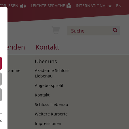
VORLESEN
LEICHTE SPRACHE
INTERNATIONAL
EN
Spenden
Kontakt
es
Über uns
programme
Akademie Schloss
Liebenau
Angebotsprofil
Kontakt
Schloss Liebenau
Weitere Kursorte
z
Impressionen