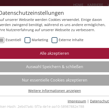
HOME
KARRIERE
Datenschutzeinstellungen
Auf unserer Webseite werden Cookies verwendet. Einige davon
werden zwingend benötigt, während es uns andere ermöglichen,
Ihre Nutzererfahrung auf unserer Webseite zu verbessern.
Über uns
Aktuelles
Akademie
Essentiell
Marketing
Externe Inhalte
ursfinder
Beratung
Aktuell
Alle akzeptieren
ursempfehlungen
Supervision
Bildungs
Auswahl Speichern & schließen
Coaching
Videos
Mediation
Nur essentielle Cookies akzeptieren
Kollegiale Beratung
Weitere Informationen anzeigen
Organisationsentwicklung
Essentiell
Bildungsberatung
Essentielle Cookies werden für grundlegende Funktionen der
Impressum
|
Datenschut
Webseite benötigt. Dadurch ist gewährleistet, dass die Webseite
User-Hash:
2ebd7a4c-5f7a-4e1e-aa10-58987882e788
Moderation