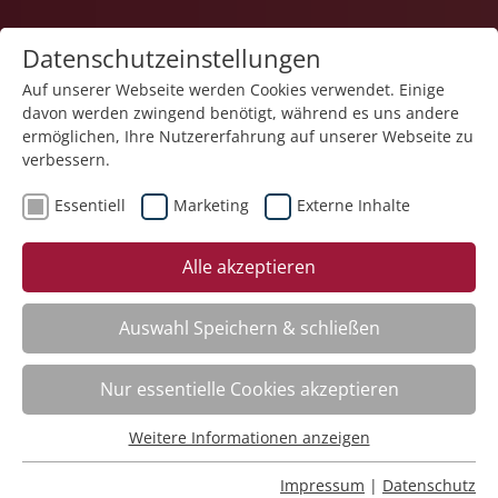
Datenschutzeinstellungen
Auf unserer Webseite werden Cookies verwendet. Einige
davon werden zwingend benötigt, während es uns andere
ermöglichen, Ihre Nutzererfahrung auf unserer Webseite zu
verbessern.
Essentiell
Marketing
Externe Inhalte
Kategorieübersicht
Alle akzeptieren
Auswahl Speichern & schließen
Digitale Kompetenz / IT
Nur essentielle Cookies akzeptieren
Digitale Lebenswelt – Online-Impulse – Cybermobbing
Weitere Informationen anzeigen
Essentiell
Nr.:
261F17
Essentielle Cookies werden für grundlegende Funktionen
Wann:
Mi.
09.12.2026, 14.00 Uhr
Impressum
|
Datenschutz