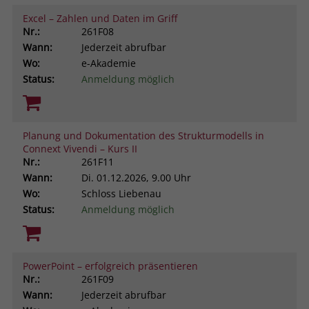
Browsers und die Einstellungen
Excel – Zahlen und Daten im Griff
exklusiv für diese Website zu speichern.
Nr.:
261F08
Name
PHPSESSID
Zweck
Dadurch wird gewährleistet, dass
Wann:
Jederzeit abrufbar
Aktionen, die bei späteren Besuchen
Wo:
e-Akademie
Anbieter
stiftung-liebenau.de
derselben Website durchgeführt
Status:
Anmeldung möglich
werden, mit derselben
Laufzeit
Session
Benutzerkennung verknüpft werden.
Behält die Zustände des Benutzers bei
Zweck
Planung und Dokumentation des Strukturmodells in
allen Seitenanfragen bei.
Name
_clsk
Connext Vivendi – Kurs II
Nr.:
261F11
Anbieter
www.clarity.ms
Wann:
Di.
01.12.2026, 9.00 Uhr
Wo:
Schloss Liebenau
Laufzeit
1 Jahr
Status:
Anmeldung möglich
Microsoft Clarity setzt dieses Cookie,
um die Seitenaufrufe eines Benutzers
PowerPoint – erfolgreich präsentieren
Zweck
zu speichern und in einer einzigen
Nr.:
261F09
Sitzungsaufzeichnung
Wann:
Jederzeit abrufbar
zusammenzufassen.