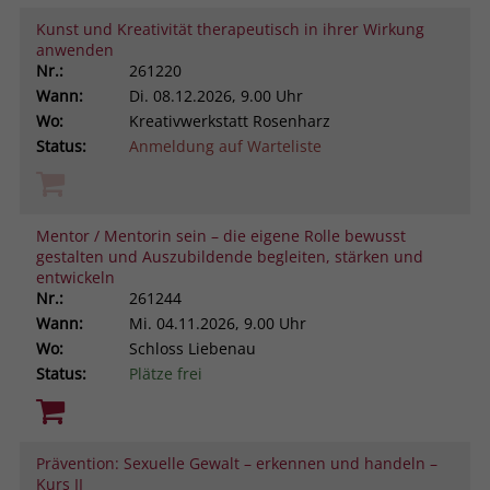
Browsers und die Einstellungen
Kunst und Kreativität therapeutisch in ihrer Wirkung
exklusiv für diese Website zu speichern.
anwenden
Name
PHPSESSID
Zweck
Dadurch wird gewährleistet, dass
Nr.:
261220
Aktionen, die bei späteren Besuchen
Wann:
Di.
08.12.2026, 9.00 Uhr
Anbieter
stiftung-liebenau.de
derselben Website durchgeführt
Wo:
Kreativwerkstatt Rosenharz
werden, mit derselben
Status:
Anmeldung auf Warteliste
Laufzeit
Session
Benutzerkennung verknüpft werden.
Behält die Zustände des Benutzers bei
Zweck
allen Seitenanfragen bei.
Name
_clsk
Mentor / Mentorin sein – die eigene Rolle bewusst
gestalten und Auszubildende begleiten, stärken und
entwickeln
Anbieter
www.clarity.ms
Nr.:
261244
Wann:
Mi.
04.11.2026, 9.00 Uhr
Laufzeit
1 Jahr
Wo:
Schloss Liebenau
Status:
Plätze frei
Microsoft Clarity setzt dieses Cookie,
um die Seitenaufrufe eines Benutzers
Zweck
zu speichern und in einer einzigen
Sitzungsaufzeichnung
Prävention: Sexuelle Gewalt – erkennen und handeln –
zusammenzufassen.
Kurs II