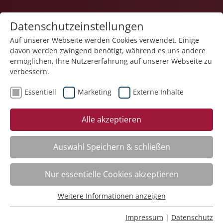
Datenschutzeinstellungen
Auf unserer Webseite werden Cookies verwendet. Einige
davon werden zwingend benötigt, während es uns andere
ermöglichen, Ihre Nutzererfahrung auf unserer Webseite zu
verbessern.
Essentiell
Marketing
Externe Inhalte
Kategorieübersicht
Alle akzeptieren
Auswahl Speichern & schließen
Pädagogik / Assistenz
Nur essentielle Cookies akzeptieren
Digitale Lebenswelt – Online-Impulse – Cybermobbing
Weitere Informationen anzeigen
Essentiell
Nr.:
261F17
Essentielle Cookies werden für grundlegende Funktionen
Wann:
Mi.
09.12.2026, 14.00 Uhr
Impressum
|
Datenschutz