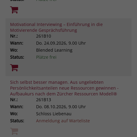
Browsers und die Einstellungen
exklusiv für diese Website zu speichern.
Name
PHPSESSID
Zweck
Dadurch wird gewährleistet, dass
Motivational Interviewing – Einführung in die
Aktionen, die bei späteren Besuchen
Anbieter
stiftung-liebenau.de
Motivierende Gesprächsführung
derselben Website durchgeführt
Nr.:
261B10
werden, mit derselben
Laufzeit
Session
Wann:
Do.
24.09.2026, 9.00 Uhr
Benutzerkennung verknüpft werden.
Wo:
Blended Learning
Behält die Zustände des Benutzers bei
Status:
Plätze frei
Zweck
allen Seitenanfragen bei.
Name
_clsk
Anbieter
www.clarity.ms
Sich selbst besser managen. Aus ungeliebten
Persönlichkeitsanteilen neue Ressourcen gewinnen -
Laufzeit
1 Jahr
Aufbaukurs nach dem Zürcher Ressourcen Modell®
Nr.:
261B13
Microsoft Clarity setzt dieses Cookie,
Wann:
Do.
08.10.2026, 9.00 Uhr
um die Seitenaufrufe eines Benutzers
Wo:
Schloss Liebenau
Zweck
zu speichern und in einer einzigen
Status:
Anmeldung auf Warteliste
Sitzungsaufzeichnung
zusammenzufassen.