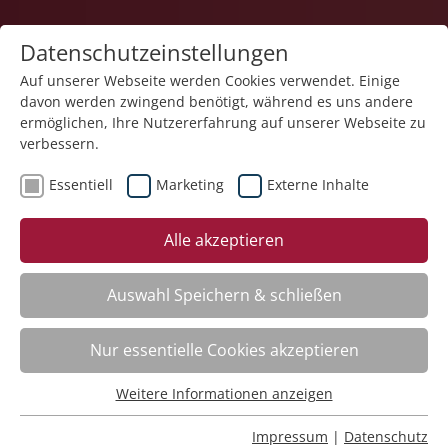
Datenschutzeinstellungen
Auf unserer Webseite werden Cookies verwendet. Einige
davon werden zwingend benötigt, während es uns andere
ermöglichen, Ihre Nutzererfahrung auf unserer Webseite zu
verbessern.
Essentiell
Marketing
Externe Inhalte
Kategorieübersicht
Alle akzeptieren
Auswahl Speichern & schließen
Kommunikation /
Nur essentielle Cookies akzeptieren
Kooperation /
Weitere Informationen anzeigen
Selbstmanagement
Essentiell
Essentielle Cookies werden für grundlegende Funktionen
Impressum
|
Datenschutz