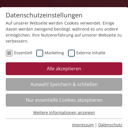
Datenschutzeinstellungen
Auf unserer Webseite werden Cookies verwendet. Einige
davon werden zwingend benötigt, während es uns andere
ermöglichen, Ihre Nutzererfahrung auf unserer Webseite zu
verbessern.
Essentiell
Marketing
Externe Inhalte
Der Kurs steht leider nicht mehr zur Verfügung.
Alle akzeptieren
Auswahl Speichern & schließen
Nur essentielle Cookies akzeptieren
Impressum
Weitere Informationen anzeigen
Datenschutz
Essentiell
Barrierearmut
Essentielle Cookies werden für grundlegende Funktionen
Rechtliches
Impressum
|
Datenschutz