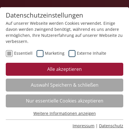
Datenschutzeinstellungen
Auf unserer Webseite werden Cookies verwendet. Einige
davon werden zwingend benötigt, während es uns andere
ermöglichen, Ihre Nutzererfahrung auf unserer Webseite zu
verbessern.
Essentiell
Marketing
Externe Inhalte
zurück
Alle akzeptieren
Auswahl Speichern & schließen
Erste Hilfe – Trainingskurs
Nur essentielle Cookies akzeptieren
Weitere Informationen anzeigen
Kursinfo
Essentiell
Essentielle Cookies werden für grundlegende Funktionen
Impressum
|
Datenschutz