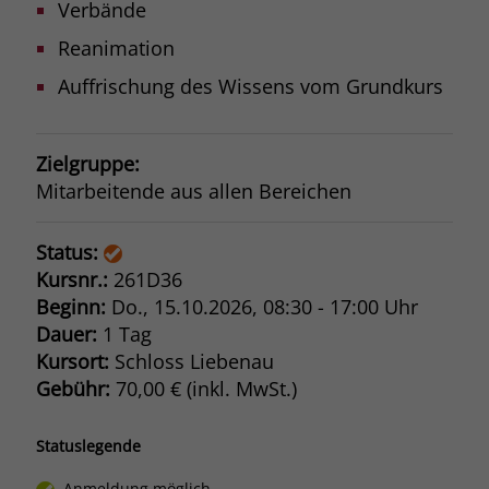
Verbände
Browsers und die Einstellungen
exklusiv für diese Website zu speichern.
Reanimation
Name
PHPSESSID
Zweck
Dadurch wird gewährleistet, dass
Auffrischung des Wissens vom Grundkurs
Aktionen, die bei späteren Besuchen
Anbieter
stiftung-liebenau.de
derselben Website durchgeführt
werden, mit derselben
Laufzeit
Session
Zielgruppe:
Benutzerkennung verknüpft werden.
Mitarbeitende aus allen Bereichen
Behält die Zustände des Benutzers bei
Zweck
allen Seitenanfragen bei.
Name
_clsk
Status:
Kursnr.:
261D36
Anbieter
www.clarity.ms
Beginn:
Do.
, 15.10.2026, 08:30 - 17:00 Uhr
Laufzeit
1 Jahr
Dauer:
1 Tag
Kursort:
Schloss Liebenau
Microsoft Clarity setzt dieses Cookie,
Gebühr:
70,00 € (inkl. MwSt.)
um die Seitenaufrufe eines Benutzers
Zweck
zu speichern und in einer einzigen
Statuslegende
Sitzungsaufzeichnung
zusammenzufassen.
Anmeldung möglich