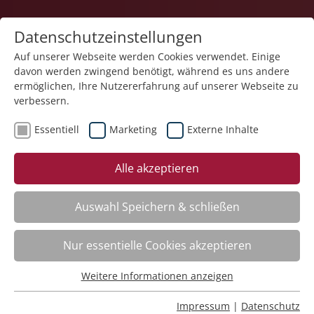
Datenschutzeinstellungen
Auf unserer Webseite werden Cookies verwendet. Einige
davon werden zwingend benötigt, während es uns andere
ermöglichen, Ihre Nutzererfahrung auf unserer Webseite zu
verbessern.
Essentiell
Marketing
Externe Inhalte
zurück
Alle akzeptieren
Auswahl Speichern & schließen
Erste Hilfe – Grundausbildung
Nur essentielle Cookies akzeptieren
Weitere Informationen anzeigen
Kursinfo
Essentiell
Essentielle Cookies werden für grundlegende Funktionen
Impressum
|
Datenschutz