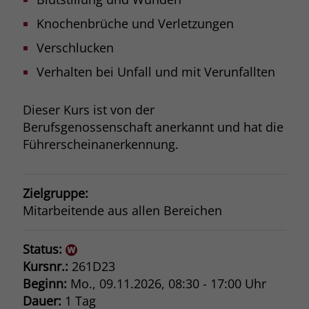
Browsers und die Einstellungen
Knochenbrüche und Verletzungen
exklusiv für diese Website zu speichern.
Name
PHPSESSID
Zweck
Dadurch wird gewährleistet, dass
Verschlucken
Aktionen, die bei späteren Besuchen
Anbieter
stiftung-liebenau.de
Verhalten bei Unfall und mit Verunfallten
derselben Website durchgeführt
werden, mit derselben
Laufzeit
Session
Benutzerkennung verknüpft werden.
Dieser Kurs ist von der
Behält die Zustände des Benutzers bei
Berufsgenossenschaft anerkannt und hat die
Zweck
allen Seitenanfragen bei.
Führerscheinanerkennung.
Name
_clsk
Anbieter
www.clarity.ms
Zielgruppe:
Laufzeit
1 Jahr
Mitarbeitende aus allen Bereichen
Microsoft Clarity setzt dieses Cookie,
Status:
um die Seitenaufrufe eines Benutzers
Kursnr.:
261D23
Zweck
zu speichern und in einer einzigen
Beginn:
Mo.
, 09.11.2026, 08:30 - 17:00 Uhr
Sitzungsaufzeichnung
zusammenzufassen.
Dauer:
1 Tag