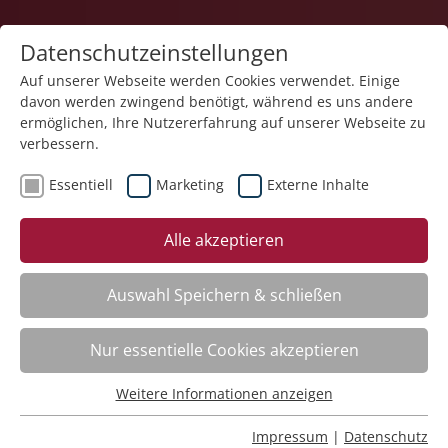
Datenschutzeinstellungen
Auf unserer Webseite werden Cookies verwendet. Einige
davon werden zwingend benötigt, während es uns andere
ermöglichen, Ihre Nutzererfahrung auf unserer Webseite zu
verbessern.
Essentiell
Marketing
Externe Inhalte
Der Kurs steht leider nicht mehr zur Verfügung.
Alle akzeptieren
Auswahl Speichern & schließen
Nur essentielle Cookies akzeptieren
Impressum
Weitere Informationen anzeigen
Datenschutz
Essentiell
Barrierearmut
Essentielle Cookies werden für grundlegende Funktionen
Rechtliches
Impressum
|
Datenschutz