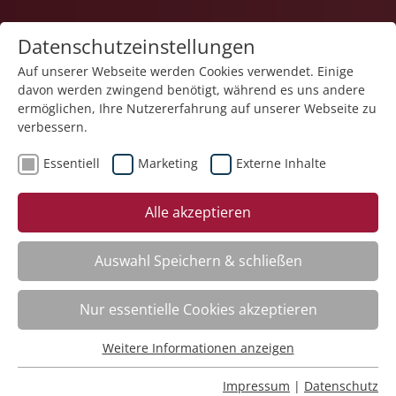
Datenschutzeinstellungen
Auf unserer Webseite werden Cookies verwendet. Einige
davon werden zwingend benötigt, während es uns andere
ermöglichen, Ihre Nutzererfahrung auf unserer Webseite zu
verbessern.
Essentiell
Marketing
Externe Inhalte
Der Kurs steht leider nicht mehr zur Verfügung.
Alle akzeptieren
Auswahl Speichern & schließen
Nur essentielle Cookies akzeptieren
Impressum
Weitere Informationen anzeigen
Datenschutz
Essentiell
Barrierearmut
Essentielle Cookies werden für grundlegende Funktionen
Rechtliches
Impressum
|
Datenschutz