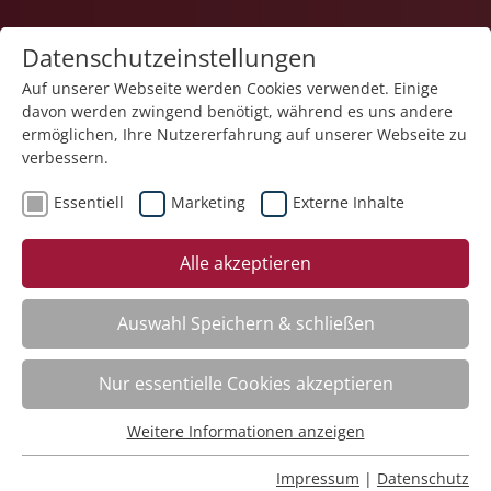
Datenschutzeinstellungen
Auf unserer Webseite werden Cookies verwendet. Einige
davon werden zwingend benötigt, während es uns andere
ermöglichen, Ihre Nutzererfahrung auf unserer Webseite zu
verbessern.
Essentiell
Marketing
Externe Inhalte
zurück
Alle akzeptieren
Auswahl Speichern & schließen
Systemischer Umgang mit Angst
Nur essentielle Cookies akzeptieren
Weitere Informationen anzeigen
Kursinfo
Essentiell
Essentielle Cookies werden für grundlegende Funktionen
Impressum
|
Datenschutz