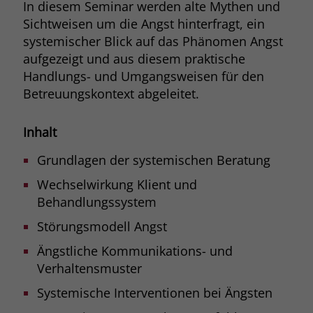
In diesem Seminar werden alte Mythen und
Browsers und die Einstellungen
Sichtweisen um die Angst hinterfragt, ein
exklusiv für diese Website zu speichern.
Name
PHPSESSID
systemischer Blick auf das Phänomen Angst
Zweck
Dadurch wird gewährleistet, dass
aufgezeigt und aus diesem praktische
Aktionen, die bei späteren Besuchen
Anbieter
stiftung-liebenau.de
derselben Website durchgeführt
Handlungs- und Umgangsweisen für den
werden, mit derselben
Betreuungskontext abgeleitet.
Laufzeit
Session
Benutzerkennung verknüpft werden.
Behält die Zustände des Benutzers bei
Inhalt
Zweck
allen Seitenanfragen bei.
Name
_clsk
Grundlagen der systemischen Beratung
Anbieter
www.clarity.ms
Wechselwirkung Klient und
Behandlungssystem
Laufzeit
1 Jahr
Störungsmodell Angst
Microsoft Clarity setzt dieses Cookie,
Ängstliche Kommunikations- und
um die Seitenaufrufe eines Benutzers
Verhaltensmuster
Zweck
zu speichern und in einer einzigen
Sitzungsaufzeichnung
Systemische Interventionen bei Ängsten
zusammenzufassen.