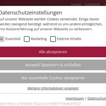
HOME
KARRIERE
Datenschutzeinstellungen
Auf unserer Webseite werden Cookies verwendet. Einige davon
werden zwingend benötigt, während es uns andere ermöglichen,
Ihre Nutzererfahrung auf unserer Webseite zu verbessern.
Über uns
Aktuelles
Akademie
Essentiell
Marketing
Externe Inhalte
ursfinder
Beratung
Aktuell
Alle akzeptieren
ursempfehlungen
Supervision
Bildungs
Auswahl Speichern & schließen
Coaching
Videos
Mediation
Nur essentielle Cookies akzeptieren
Kollegiale Beratung
Weitere Informationen anzeigen
Organisationsentwicklung
Essentiell
Bildungsberatung
Essentielle Cookies werden für grundlegende Funktionen der
Impressum
|
Datenschut
Webseite benötigt. Dadurch ist gewährleistet, dass die Webseite
User-Hash:
d1b94fa6-5522-41ce-9ddf-f15b4b470c27
Moderation