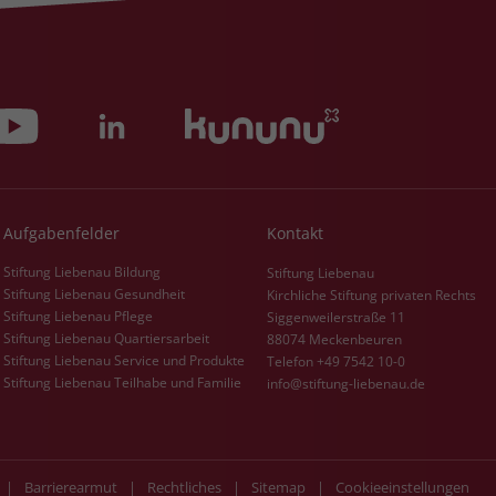
Zweck
dass Aktionen, die bei späteren Besuchen
Name
PHPSESSID
derselben Website durchgeführt werden, mit
derselben Benutzerkennung verknüpft
Anbieter
stiftung-liebenau.de
werden.
Laufzeit
Session
Name
_clsk
Behält die Zustände des Benutzers bei allen
Zweck
Seitenanfragen bei.
Anbieter
www.clarity.ms
Aufgabenfelder
Kontakt
Laufzeit
1 Jahr
Stiftung Liebenau Bildung
Stiftung Liebenau
Stiftung Liebenau Gesundheit
Kirchliche Stiftung privaten Rechts
Microsoft Clarity setzt dieses Cookie, um die
Stiftung Liebenau Pflege
Siggenweilerstraße 11
Seitenaufrufe eines Benutzers zu speichern
Stiftung Liebenau Quartiersarbeit
88074 Meckenbeuren
Zweck
und in einer einzigen Sitzungsaufzeichnung
Stiftung Liebenau Service und Produkte
Telefon +49 7542 10-0
zusammenzufassen.
Stiftung Liebenau Teilhabe und Familie
info@stiftung-liebenau.de
|
Barrierearmut
|
Rechtliches
|
Sitemap
|
Cookieeinstellungen