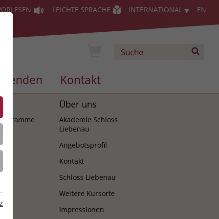
VORLESEN
LEICHTE SPRACHE
INTERNATIONAL
EN
Spenden
Kontakt
es
Über uns
programme
Akademie Schloss
Liebenau
Angebotsprofil
Kontakt
Schloss Liebenau
Weitere Kursorte
z
Impressionen