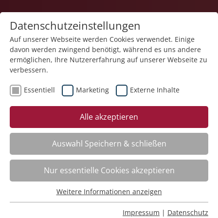
Datenschutzeinstellungen
Auf unserer Webseite werden Cookies verwendet. Einige
davon werden zwingend benötigt, während es uns andere
ermöglichen, Ihre Nutzererfahrung auf unserer Webseite zu
verbessern.
Essentiell
Marketing
Externe Inhalte
zurück
Alle akzeptieren
Auswahl Speichern & schließen
Palliativ-Impulse – Würdezentrierte
Nur essentielle Cookies akzeptieren
Begleitung
Weitere Informationen anzeigen
Essentiell
Kursinfo
Essentielle Cookies werden für grundlegende Funktionen
Impressum
|
Datenschutz