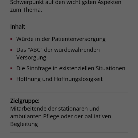
Schwerpunkt auf den wichtigsten Aspekten
Browsers und die Einstellungen
zum Thema.
exklusiv für diese Website zu speichern.
Name
PHPSESSID
Zweck
Dadurch wird gewährleistet, dass
Inhalt
Aktionen, die bei späteren Besuchen
Anbieter
stiftung-liebenau.de
derselben Website durchgeführt
Würde in der Patientenversorgung
werden, mit derselben
Laufzeit
Session
Benutzerkennung verknüpft werden.
Das "ABC" der würdewahrenden
Behält die Zustände des Benutzers bei
Versorgung
Zweck
allen Seitenanfragen bei.
Name
_clsk
Die Sinnfrage in existenziellen Situationen
Hoffnung und Hoffnungslosigkeit
Anbieter
www.clarity.ms
Laufzeit
1 Jahr
Zielgruppe:
Microsoft Clarity setzt dieses Cookie,
Mitarbeitende der stationären und
um die Seitenaufrufe eines Benutzers
ambulanten Pflege oder der palliativen
Zweck
zu speichern und in einer einzigen
Begleitung
Sitzungsaufzeichnung
zusammenzufassen.