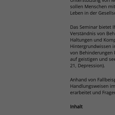
Unterstützung von M
sollen Menschen mit
Leben in der Gesell
Das Seminar bietet 
Verständnis von Beh
Haltungen und Kompe
Hintergrundwissen 
von Behinderungen k
auf geistigen und se
21, Depression).
Anhand von Fallbeis
Handlungsweisen i
erarbeitet und Frag
Inhalt