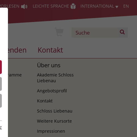
VORLESEN
LEICHTE SPRACHE
INTERNATIONAL
EN
Spenden
Kontakt
es
Über uns
programme
Akademie Schloss
Liebenau
Angebotsprofil
Kontakt
Schloss Liebenau
Weitere Kursorte
z
Impressionen