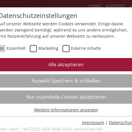
HOME
KARRIERE
Datenschutzeinstellungen
Auf unserer Webseite werden Cookies verwendet. Einige davon
werden zwingend benötigt, während es uns andere ermöglichen,
Ihre Nutzererfahrung auf unserer Webseite zu verbessern.
Über uns
Aktuelles
Akademie
Essentiell
Marketing
Externe Inhalte
ursfinder
Beratung
Aktuell
Alle akzeptieren
ursempfehlungen
Supervision
Bildungs
Auswahl Speichern & schließen
Coaching
Videos
Mediation
Nur essentielle Cookies akzeptieren
Kollegiale Beratung
Weitere Informationen anzeigen
Organisationsentwicklung
Essentiell
Bildungsberatung
Essentielle Cookies werden für grundlegende Funktionen der
Impressum
|
Datenschut
Webseite benötigt. Dadurch ist gewährleistet, dass die Webseite
User-Hash:
1e072d22-450f-468b-b241-ad5c869ae140
Moderation