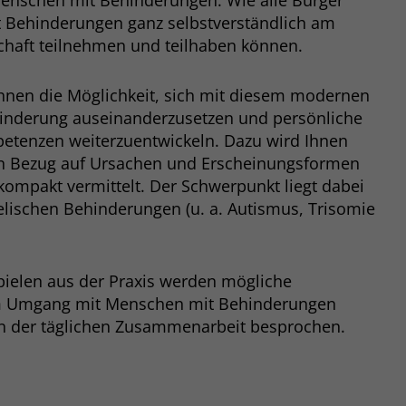
enschen mit Behinderungen. Wie alle Bürger
Zweck
dass Aktionen, die bei späteren Besuchen
 Behinderungen ganz selbstverständlich am
Name
PHPSESSID
derselben Website durchgeführt werden, mit
schaft teilnehmen und teilhaben können.
derselben Benutzerkennung verknüpft
Anbieter
stiftung-liebenau.de
werden.
Ihnen die Möglichkeit, sich mit diesem modernen
Laufzeit
Session
inderung auseinanderzusetzen und persönliche
Name
_clsk
tenzen weiterzuentwickeln. Dazu wird Ihnen
Behält die Zustände des Benutzers bei allen
Zweck
in Bezug auf Ursachen und Erscheinungsformen
Seitenanfragen bei.
Anbieter
www.clarity.ms
ompakt vermittelt. Der Schwerpunkt liegt dabei
elischen Behinderungen (u. a. Autismus, Trisomie
Laufzeit
1 Jahr
Microsoft Clarity setzt dieses Cookie, um die
Seitenaufrufe eines Benutzers zu speichern
pielen aus der Praxis werden mögliche
Zweck
und in einer einzigen Sitzungsaufzeichnung
m Umgang mit Menschen mit Behinderungen
zusammenzufassen.
en der täglichen Zusammenarbeit besprochen.