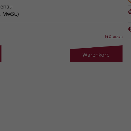
benau
. MwSt.)
Drucken
Warenkorb