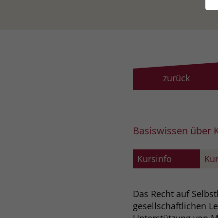
zurück
Basiswissen über 
Kursinfo
Kur
Das Recht auf Selbs
gesellschaftlichen L