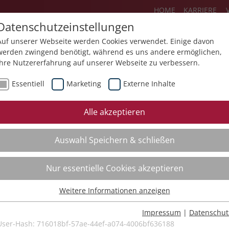
HOME
KARRIERE
Datenschutzeinstellungen
Auf unserer Webseite werden Cookies verwendet. Einige davon
werden zwingend benötigt, während es uns andere ermöglichen,
Ihre Nutzererfahrung auf unserer Webseite zu verbessern.
Über uns
Aktuelles
Akademie
Essentiell
Marketing
Externe Inhalte
ursfinder
Beratung
Aktuell
Alle akzeptieren
ursempfehlungen
Supervision
Bildungs
Auswahl Speichern & schließen
Coaching
Videos
Mediation
Nur essentielle Cookies akzeptieren
Kollegiale Beratung
Weitere Informationen anzeigen
Organisationsentwicklung
Essentiell
Bildungsberatung
Essentielle Cookies werden für grundlegende Funktionen der
Impressum
|
Datenschut
Webseite benötigt. Dadurch ist gewährleistet, dass die Webseite
User-Hash:
716018bf-57ae-44ef-a074-4006bf636188
Moderation