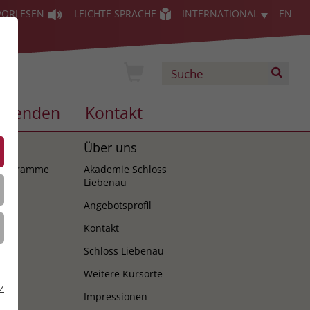
VORLESEN
LEICHTE SPRACHE
INTERNATIONAL
EN
Spenden
Kontakt
es
Über uns
programme
Akademie Schloss
Liebenau
Angebotsprofil
Kontakt
Schloss Liebenau
Weitere Kursorte
z
Impressionen