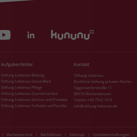
Zweck
dass Aktionen, die bei späteren Besuchen
Name
PHPSESSID
derselben Website durchgeführt werden, mit
derselben Benutzerkennung verknüpft
Anbieter
stiftung-liebenau.de
werden.
Laufzeit
Session
Name
_clsk
Behält die Zustände des Benutzers bei allen
Zweck
Seitenanfragen bei.
Anbieter
www.clarity.ms
Aufgabenfelder
Kontakt
Laufzeit
1 Jahr
Stiftung Liebenau Bildung
Stiftung Liebenau
Stiftung Liebenau Gesundheit
Kirchliche Stiftung privaten Rechts
Microsoft Clarity setzt dieses Cookie, um die
Stiftung Liebenau Pflege
Siggenweilerstraße 11
Seitenaufrufe eines Benutzers zu speichern
Stiftung Liebenau Quartiersarbeit
88074 Meckenbeuren
Zweck
und in einer einzigen Sitzungsaufzeichnung
Stiftung Liebenau Service und Produkte
Telefon +49 7542 10-0
zusammenzufassen.
Stiftung Liebenau Teilhabe und Familie
info@stiftung-liebenau.de
|
Barrierearmut
|
Rechtliches
|
Sitemap
|
Cookieeinstellungen