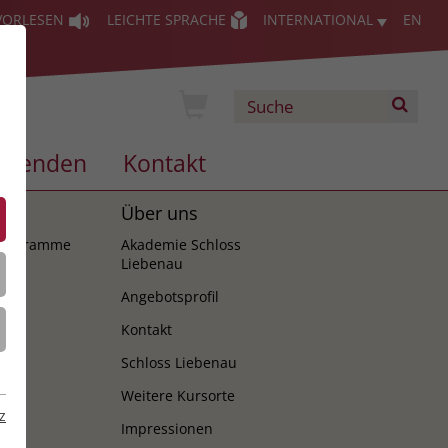
VORLESEN
LEICHTE SPRACHE
INTERNATIONAL
EN
Spenden
Kontakt
es
Über uns
programme
Akademie Schloss
Liebenau
Angebotsprofil
Kontakt
Schloss Liebenau
Weitere Kursorte
z
Impressionen