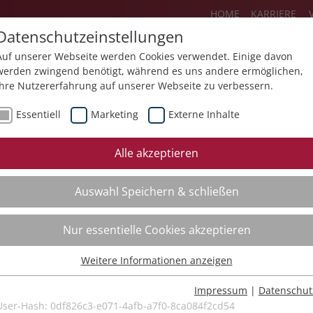
HOME
KARRIERE
Datenschutzeinstellungen
Auf unserer Webseite werden Cookies verwendet. Einige davon
werden zwingend benötigt, während es uns andere ermöglichen,
Ihre Nutzererfahrung auf unserer Webseite zu verbessern.
Über uns
Aktuelles
Akademie
Essentiell
Marketing
Externe Inhalte
ursfinder
Beratung
Aktuell
Alle akzeptieren
ursempfehlungen
Supervision
Bildungs
Auswahl Speichern & schließen
Coaching
Videos
Mediation
Nur essentielle Cookies akzeptieren
Kollegiale Beratung
Weitere Informationen anzeigen
Organisationsentwicklung
Essentiell
Bildungsberatung
Essentielle Cookies werden für grundlegende Funktionen der
Impressum
|
Datenschut
Webseite benötigt. Dadurch ist gewährleistet, dass die Webseite
User-Hash:
0df826c3-e071-4afb-a7f0-8ca084f2cd54
Moderation