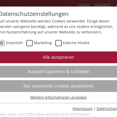
HOME
KARRIERE
Datenschutzeinstellungen
Auf unserer Webseite werden Cookies verwendet. Einige davon
werden zwingend benötigt, während es uns andere ermöglichen,
Ihre Nutzererfahrung auf unserer Webseite zu verbessern.
Über uns
Aktuelles
Akademie
Essentiell
Marketing
Externe Inhalte
ursfinder
Beratung
Aktuell
Alle akzeptieren
ursempfehlungen
Supervision
Bildungs
Auswahl Speichern & schließen
Coaching
Videos
Mediation
Nur essentielle Cookies akzeptieren
Kollegiale Beratung
Weitere Informationen anzeigen
Organisationsentwicklung
Essentiell
Bildungsberatung
Essentielle Cookies werden für grundlegende Funktionen der
Impressum
|
Datenschut
Webseite benötigt. Dadurch ist gewährleistet, dass die Webseite
User-Hash:
ea173f53-56aa-4ec9-b61d-d15370906a07
Moderation