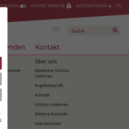
VORLESEN
LEICHTE SPRACHE
INTERNATIONAL
EN
Spenden
Kontakt
es
Über uns
programme
Akademie Schloss
Liebenau
Angebotsprofil
Kontakt
Schloss Liebenau
Weitere Kursorte
z
Impressionen