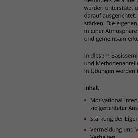
Besonders verände
werden unterstützt u
darauf ausgerichtet,
stärken. Die eigene
in einer Atmosphäre
und gemeinsam erku
In diesem Basissem
und Methodenanteil
In Übungen werden t
Inhalt
Motivational Inter
zielgerichteter Ans
Stärkung der Eige
Vermeidung und V
Verhalten