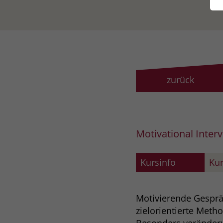
zurück
Motivational Inter
Kursinfo
Kur
Motivierende Gespräc
zielorientierte Met