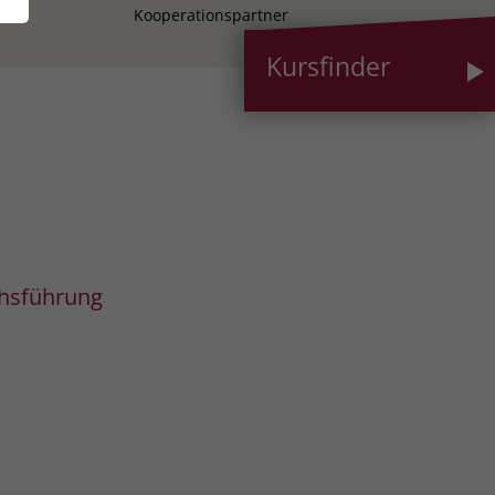
Kooperationspartner
Kursfinder
chsführung