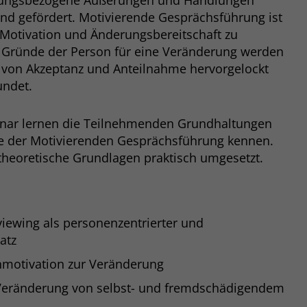
rungsbezogene Äußerungen und Handlungen
Zweck
dass Aktionen, die bei späteren Besuchen
nd gefördert. Motivierende Gesprächsführung ist
Name
PHPSESSID
derselben Website durchgeführt werden, mit
 Motivation und Änderungsbereitschaft zu
derselben Benutzerkennung verknüpft
Anbieter
stiftung-liebenau.de
n Gründe der Person für eine Veränderung werden
werden.
 von Akzeptanz und Anteilnahme hervorgelockt
Laufzeit
Session
ndet.
Name
_clsk
Behält die Zustände des Benutzers bei allen
Zweck
inar lernen die Teilnehmenden Grundhaltungen
Seitenanfragen bei.
Anbieter
www.clarity.ms
e der Motivierenden Gesprächsführung kennen.
heoretische Grundlagen praktisch umgesetzt.
Laufzeit
1 Jahr
Microsoft Clarity setzt dieses Cookie, um die
Seitenaufrufe eines Benutzers zu speichern
Zweck
viewing als personenzentrierter und
und in einer einzigen Sitzungsaufzeichnung
zusammenzufassen.
atz
nmotivation zur Veränderung
eränderung von selbst- und fremdschädigendem