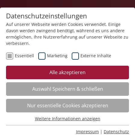
Datenschutzeinstellungen
Auf unserer Webseite werden Cookies verwendet. Einige
davon werden zwingend benötigt, während es uns andere
ermöglichen, Ihre Nutzererfahrung auf unserer Webseite zu
verbessern.
Essentiell
Marketing
Externe Inhalte
zurück
Alle akzeptieren
Auswahl Speichern & schließen
Interkulturelle Zusammenarbeit
Nur essentielle Cookies akzeptieren
gestalten. Vielfalt fördern, Integration
begleiten
Weitere Informationen anzeigen
Essentiell
Essentielle Cookies werden für grundlegende Funktionen
Impressum
|
Datenschutz