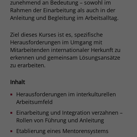
zunehmend an Bedeutung – sowohl im
Browsers und die Einstellungen
Rahmen der Einarbeitung als auch in der
exklusiv für diese Website zu speichern.
Name
PHPSESSID
Anleitung und Begleitung im Arbeitsalltag.
Zweck
Dadurch wird gewährleistet, dass
Aktionen, die bei späteren Besuchen
Anbieter
stiftung-liebenau.de
derselben Website durchgeführt
Ziel dieses Kurses ist es, spezifische
werden, mit derselben
Laufzeit
Session
Herausforderungen im Umgang mit
Benutzerkennung verknüpft werden.
Mitarbeitenden internationaler Herkunft zu
Behält die Zustände des Benutzers bei
erkennen und gemeinsam Lösungsansätze
Zweck
allen Seitenanfragen bei.
zu erarbeiten.
Name
_clsk
Anbieter
www.clarity.ms
Inhalt
Laufzeit
1 Jahr
Herausforderungen im interkulturellen
Arbeitsumfeld
Microsoft Clarity setzt dieses Cookie,
um die Seitenaufrufe eines Benutzers
Einarbeitung und Integration verzahnen –
Zweck
zu speichern und in einer einzigen
Rollen von Führung und Anleitung
Sitzungsaufzeichnung
Etablierung eines Mentorensystems
zusammenzufassen.