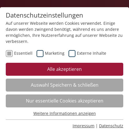
Datenschutzeinstellungen
Auf unserer Webseite werden Cookies verwendet. Einige
davon werden zwingend benötigt, während es uns andere
ermöglichen, Ihre Nutzererfahrung auf unserer Webseite zu
verbessern.
Essentiell
Marketing
Externe Inhalte
zurück
Alle akzeptieren
Auswahl Speichern & schließen
Planung und Dokumentation des
Nur essentielle Cookies akzeptieren
Strukturmodells in Connext Vivendi –
Kurs II
Weitere Informationen anzeigen
Essentiell
Essentielle Cookies werden für grundlegende Funktionen
Impressum
|
Datenschutz