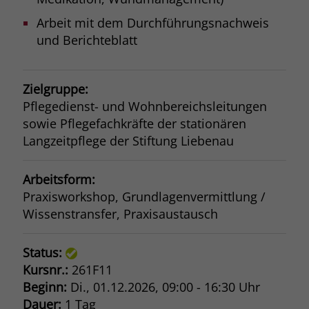
Browsers und die Einstellungen
Arbeit mit dem Durchführungsnachweis
exklusiv für diese Website zu speichern.
Name
PHPSESSID
und Berichteblatt
Zweck
Dadurch wird gewährleistet, dass
Aktionen, die bei späteren Besuchen
Anbieter
stiftung-liebenau.de
derselben Website durchgeführt
Zielgruppe:
werden, mit derselben
Laufzeit
Session
Benutzerkennung verknüpft werden.
Pflegedienst- und Wohnbereichsleitungen
sowie Pflegefachkräfte der stationären
Behält die Zustände des Benutzers bei
Zweck
allen Seitenanfragen bei.
Langzeitpflege der Stiftung Liebenau
Name
_clsk
Anbieter
www.clarity.ms
Arbeitsform:
Praxisworkshop, Grundlagenvermittlung /
Laufzeit
1 Jahr
Wissenstransfer, Praxisaustausch
Microsoft Clarity setzt dieses Cookie,
Status:
um die Seitenaufrufe eines Benutzers
Zweck
zu speichern und in einer einzigen
Kursnr.:
261F11
Sitzungsaufzeichnung
Beginn:
Di.
, 01.12.2026, 09:00 - 16:30 Uhr
zusammenzufassen.
Dauer:
1 Tag