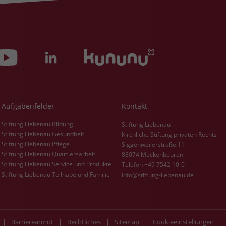
Zweck
dass Aktionen, die bei späteren Besuchen
Name
PHPSESSID
derselben Website durchgeführt werden, mit
derselben Benutzerkennung verknüpft
Anbieter
stiftung-liebenau.de
werden.
Laufzeit
Session
Name
_clsk
Behält die Zustände des Benutzers bei allen
Zweck
Seitenanfragen bei.
Anbieter
www.clarity.ms
Aufgabenfelder
Kontakt
Laufzeit
1 Jahr
Stiftung Liebenau Bildung
Stiftung Liebenau
Stiftung Liebenau Gesundheit
Kirchliche Stiftung privaten Rechts
Microsoft Clarity setzt dieses Cookie, um die
Stiftung Liebenau Pflege
Siggenweilerstraße 11
Seitenaufrufe eines Benutzers zu speichern
Stiftung Liebenau Quartiersarbeit
88074 Meckenbeuren
Zweck
und in einer einzigen Sitzungsaufzeichnung
Stiftung Liebenau Service und Produkte
Telefon +49 7542 10-0
zusammenzufassen.
Stiftung Liebenau Teilhabe und Familie
info@stiftung-liebenau.de
|
Barrierearmut
|
Rechtliches
|
Sitemap
|
Cookieeinstellungen