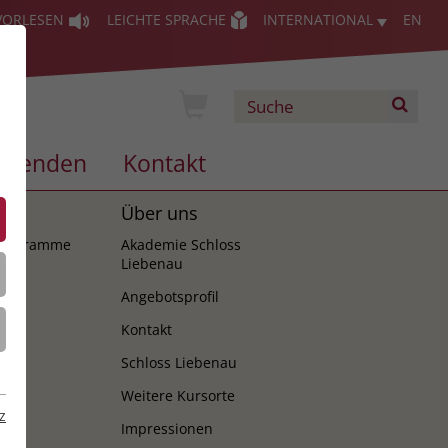
VORLESEN
LEICHTE SPRACHE
INTERNATIONAL
EN
Spenden
Kontakt
es
Über uns
programme
Akademie Schloss
Liebenau
Angebotsprofil
Kontakt
Schloss Liebenau
Weitere Kursorte
z
Impressionen