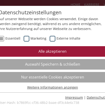
HOME
KARRIERE
Datenschutzeinstellungen
Auf unserer Webseite werden Cookies verwendet. Einige davon
werden zwingend benötigt, während es uns andere ermöglichen,
Ihre Nutzererfahrung auf unserer Webseite zu verbessern.
Über uns
Aktuelles
Akademie
Essentiell
Marketing
Externe Inhalte
ursfinder
Beratung
Aktuell
Alle akzeptieren
ursempfehlungen
Supervision
Bildungs
Auswahl Speichern & schließen
Coaching
Videos
Mediation
Nur essentielle Cookies akzeptieren
Kollegiale Beratung
Weitere Informationen anzeigen
Organisationsentwicklung
Essentiell
Bildungsberatung
Essentielle Cookies werden für grundlegende Funktionen der
Impressum
|
Datenschut
Webseite benötigt. Dadurch ist gewährleistet, dass die Webseite
User-Hash:
b7869fcc-cf36-48b2-baae-df3c44e6c738
Moderation