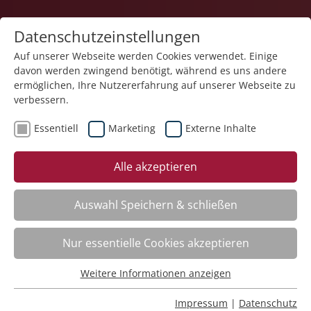
Datenschutzeinstellungen
Auf unserer Webseite werden Cookies verwendet. Einige
davon werden zwingend benötigt, während es uns andere
ermöglichen, Ihre Nutzererfahrung auf unserer Webseite zu
verbessern.
Essentiell
Marketing
Externe Inhalte
Der Kurs steht leider nicht mehr zur Verfügung.
Alle akzeptieren
Auswahl Speichern & schließen
Nur essentielle Cookies akzeptieren
Impressum
Weitere Informationen anzeigen
Datenschutz
Essentiell
Barrierearmut
Essentielle Cookies werden für grundlegende Funktionen
Rechtliches
Impressum
|
Datenschutz