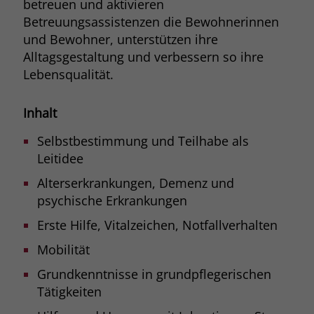
betreuen und aktivieren
Browsers und die Einstellungen
Betreuungsassistenzen die Bewohnerinnen
exklusiv für diese Website zu speichern.
Name
PHPSESSID
und Bewohner, unterstützen ihre
Zweck
Dadurch wird gewährleistet, dass
Alltagsgestaltung und verbessern so ihre
Aktionen, die bei späteren Besuchen
Anbieter
stiftung-liebenau.de
Lebensqualität.
derselben Website durchgeführt
werden, mit derselben
Laufzeit
Session
Benutzerkennung verknüpft werden.
Inhalt
Behält die Zustände des Benutzers bei
Zweck
Selbstbestimmung und Teilhabe als
allen Seitenanfragen bei.
Name
_clsk
Leitidee
Anbieter
www.clarity.ms
Alterserkrankungen, Demenz und
psychische Erkrankungen
Laufzeit
1 Jahr
Erste Hilfe, Vitalzeichen, Notfallverhalten
Microsoft Clarity setzt dieses Cookie,
Mobilität
um die Seitenaufrufe eines Benutzers
Zweck
zu speichern und in einer einzigen
Grundkenntnisse in grundpflegerischen
Sitzungsaufzeichnung
Tätigkeiten
zusammenzufassen.