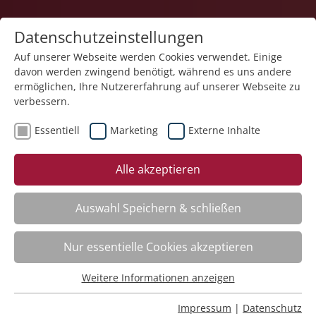
Datenschutzeinstellungen
Auf unserer Webseite werden Cookies verwendet. Einige
davon werden zwingend benötigt, während es uns andere
ermöglichen, Ihre Nutzererfahrung auf unserer Webseite zu
verbessern.
Essentiell
Marketing
Externe Inhalte
Achtsame Berührung – neueste Forschungen
Alle akzeptieren
Nr.:
261402
Wann:
Mo.
12.10.2026, 9.00 Uhr
Auswahl Speichern & schließen
Wo:
Schloss Liebenau
Status:
Anmeldung auf Warteliste
Nur essentielle Cookies akzeptieren
Weitere Informationen anzeigen
ADHS. Aufmerksamkeitsdefizit-Hyperaktivitätsstörung
Essentiell
Nr.:
261101
Essentielle Cookies werden für grundlegende Funktionen
Impressum
|
Datenschutz
Wann:
Mo.
16.11.2026, 9.00 Uhr