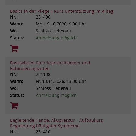
Browsers und die Einstellungen
Basics in der Pflege – Kurs Unterstützung im Alltag
exklusiv für diese Website zu speichern.
Name
PHPSESSID
Nr.:
261406
Zweck
Dadurch wird gewährleistet, dass
Wann:
Mo.
19.10.2026, 9.00 Uhr
Aktionen, die bei späteren Besuchen
Anbieter
stiftung-liebenau.de
Wo:
Schloss Liebenau
derselben Website durchgeführt
Status:
Anmeldung möglich
werden, mit derselben
Laufzeit
Session
Benutzerkennung verknüpft werden.
Behält die Zustände des Benutzers bei
Zweck
allen Seitenanfragen bei.
Basiswissen über Krankheitsbilder und
Name
_clsk
Behinderungsarten
Nr.:
261108
Anbieter
www.clarity.ms
Wann:
Fr.
13.11.2026, 13.00 Uhr
Wo:
Schloss Liebenau
Laufzeit
1 Jahr
Status:
Anmeldung möglich
Microsoft Clarity setzt dieses Cookie,
um die Seitenaufrufe eines Benutzers
Zweck
zu speichern und in einer einzigen
Begleitende Hände. Akupressur – Aufbaukurs
Sitzungsaufzeichnung
Regulierung häufigster Symptome
zusammenzufassen.
Nr.:
261410