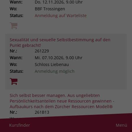
Wann:
Do.
12.11.2026, 9.00 Uhr
Wo:
BBF Trossingen
Status:
Anmeldung auf Warteliste
Sexualität und sexuelle Selbstbestimmung auf den
Punkt gebracht!
Nr.:
261229
Wann:
Mi.
07.10.2026, 9.00 Uhr
Wo:
Schloss Liebenau
Status:
Anmeldung möglich
Sich selbst besser managen. Aus ungeliebten
Persönlichkeitsanteilen neue Ressourcen gewinnen -
Aufbaukurs nach dem Zürcher Ressourcen Modell®
Nr.:
261B13
Wann:
Do.
08.10.2026, 9.00 Uhr
Kursfinder
Menü
Wo:
Schloss Liebenau