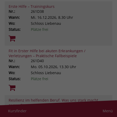
Erste Hilfe – Trainingskurs
Nr.:
261D38
Wann:
Mi.
16.12.2026, 8.30 Uhr
Wo:
Schloss Liebenau
Status:
Plätze frei
Fit in Erster Hilfe bei akuten Erkrankungen /
Verletzungen – Praktische Fallbeispiele
Nr.:
261D40
Wann:
Mo.
05.10.2026, 13.30 Uhr
Wo:
Schloss Liebenau
Status:
Plätze frei
Resilienz im helfenden Beruf. Was uns stark macht
gegen Stress und Belastung
Nr.:
261D43
Kursfinder
Menü
Wann:
Do.
19.11.2026, 9.00 Uhr