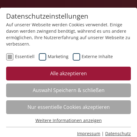
Datenschutzeinstellungen
Auf unserer Webseite werden Cookies verwendet. Einige
davon werden zwingend benötigt, während es uns andere
1
ermöglichen, Ihre Nutzererfahrung auf unserer Webseite zu
verbessern.
Essentiell
Marketing
Externe Inhalte
Veranstaltung "Erste Hilfe – Grundausbildung" (Nr.
Alle akzeptieren
22) wurde in den Warenkorb gelegt.
Auswahl Speichern & schließen
Fachbereich
Nur essentielle Cookies akzeptieren
ADHS. Aufmerksamkeitsdefizit-Hyperaktivitätsstörung
Nr.:
261101
Weitere Informationen anzeigen
Essentiell
Wann:
Mo.
16.11.2026, 9.00 Uhr
Wo:
Schloss Liebenau
Essentielle Cookies werden für grundlegende Funktionen
Impressum
|
Datenschutz