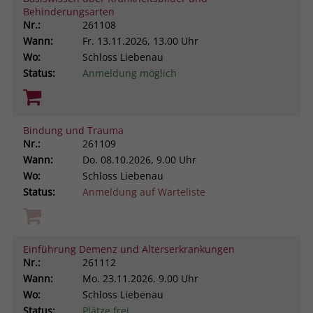
Behinderungsarten
Browsers und die Einstellungen
Nr.:
261108
exklusiv für diese Website zu speichern.
Name
PHPSESSID
Wann:
Fr.
13.11.2026, 13.00 Uhr
Zweck
Dadurch wird gewährleistet, dass
Wo:
Schloss Liebenau
Aktionen, die bei späteren Besuchen
Anbieter
stiftung-liebenau.de
Status:
Anmeldung möglich
derselben Website durchgeführt
werden, mit derselben
Laufzeit
Session
Benutzerkennung verknüpft werden.
Behält die Zustände des Benutzers bei
Bindung und Trauma
Zweck
allen Seitenanfragen bei.
Nr.:
261109
Name
_clsk
Wann:
Do.
08.10.2026, 9.00 Uhr
Wo:
Schloss Liebenau
Anbieter
www.clarity.ms
Status:
Anmeldung auf Warteliste
Laufzeit
1 Jahr
Microsoft Clarity setzt dieses Cookie,
Einführung Demenz und Alterserkrankungen
um die Seitenaufrufe eines Benutzers
Nr.:
261112
Zweck
zu speichern und in einer einzigen
Wann:
Mo.
23.11.2026, 9.00 Uhr
Sitzungsaufzeichnung
Wo:
Schloss Liebenau
zusammenzufassen.
Status:
Plätze frei