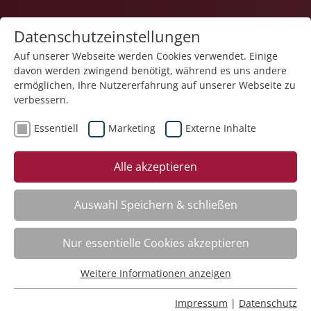
Datenschutzeinstellungen
Auf unserer Webseite werden Cookies verwendet. Einige
davon werden zwingend benötigt, während es uns andere
ermöglichen, Ihre Nutzererfahrung auf unserer Webseite zu
verbessern.
Essentiell
Marketing
Externe Inhalte
Der Kurs steht leider nicht mehr zur Verfügung.
Alle akzeptieren
Auswahl Speichern & schließen
Kategorieübersicht
Nur essentielle Cookies akzeptieren
Weitere Informationen anzeigen
Essentiell
Impressum
Essentielle Cookies werden für grundlegende Funktionen
Impressum
|
Datenschutz
Datenschutz