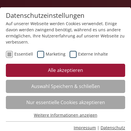
Datenschutzeinstellungen
Auf unserer Webseite werden Cookies verwendet. Einige
davon werden zwingend benötigt, während es uns andere
ermöglichen, Ihre Nutzererfahrung auf unserer Webseite zu
verbessern.
Essentiell
Marketing
Externe Inhalte
Der Kurs steht leider nicht mehr zur Verfügung.
Alle akzeptieren
Auswahl Speichern & schließen
Kategorieübersicht
Nur essentielle Cookies akzeptieren
Weitere Informationen anzeigen
Essentiell
Impressum
Essentielle Cookies werden für grundlegende Funktionen
Impressum
|
Datenschutz
Datenschutz