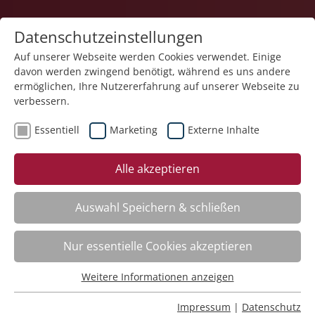
Datenschutzeinstellungen
Auf unserer Webseite werden Cookies verwendet. Einige
davon werden zwingend benötigt, während es uns andere
ermöglichen, Ihre Nutzererfahrung auf unserer Webseite zu
verbessern.
Essentiell
Marketing
Externe Inhalte
Der Kurs steht leider nicht mehr zur Verfügung.
Alle akzeptieren
Auswahl Speichern & schließen
Kategorieübersicht
Nur essentielle Cookies akzeptieren
Weitere Informationen anzeigen
Essentiell
Impressum
Essentielle Cookies werden für grundlegende Funktionen
Impressum
|
Datenschutz
Datenschutz