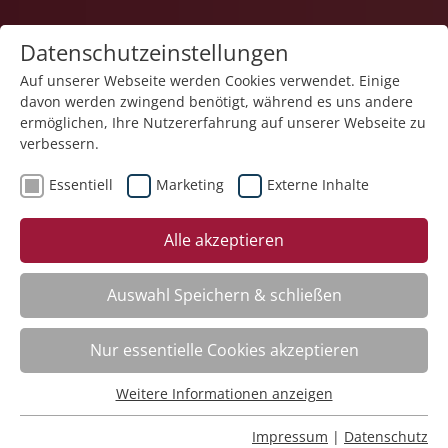
Datenschutzeinstellungen
Auf unserer Webseite werden Cookies verwendet. Einige
davon werden zwingend benötigt, während es uns andere
ermöglichen, Ihre Nutzererfahrung auf unserer Webseite zu
verbessern.
Essentiell
Marketing
Externe Inhalte
Der Kurs steht leider nicht mehr zur Verfügung.
Alle akzeptieren
Auswahl Speichern & schließen
Kategorieübersicht
Nur essentielle Cookies akzeptieren
Weitere Informationen anzeigen
Essentiell
Impressum
Essentielle Cookies werden für grundlegende Funktionen
Impressum
|
Datenschutz
Datenschutz