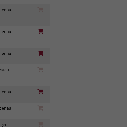
iebenau
iebenau
iebenau
statt
z
iebenau
iebenau
ingen