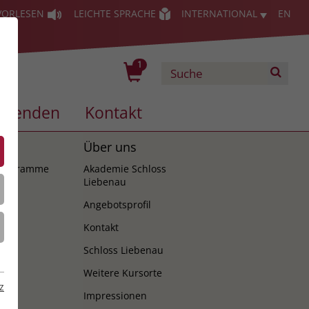
VORLESEN
LEICHTE SPRACHE
INTERNATIONAL
EN
1
Spenden
Kontakt
es
Über uns
programme
Akademie Schloss
Liebenau
Angebotsprofil
Kontakt
Schloss Liebenau
Weitere Kursorte
z
Impressionen