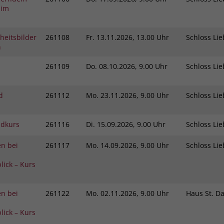
Zweck
 im
dass Aktionen, die bei späteren Besuchen
Name
PHPSESSID
derselben Website durchgeführt werden, mit
derselben Benutzerkennung verknüpft
Anbieter
stiftung-liebenau.de
heitsbilder
261108
Fr.
13.11.2026, 13.00 Uhr
Schloss L
werden.
n
Laufzeit
Session
261109
Do.
08.10.2026, 9.00 Uhr
Schloss L
Name
_clsk
Behält die Zustände des Benutzers bei allen
Zweck
Seitenanfragen bei.
d
261112
Mo.
23.11.2026, 9.00 Uhr
Schloss L
Anbieter
www.clarity.ms
Laufzeit
1 Jahr
ndkurs
261116
Di.
15.09.2026, 9.00 Uhr
Schloss L
Microsoft Clarity setzt dieses Cookie, um die
n bei
261117
Mo.
14.09.2026, 9.00 Uhr
Schloss L
Seitenaufrufe eines Benutzers zu speichern
Zweck
und in einer einzigen Sitzungsaufzeichnung
lick – Kurs
zusammenzufassen.
n bei
261122
Mo.
02.11.2026, 9.00 Uhr
Haus St. D
lick – Kurs