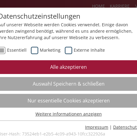
HOME
KARRIERE
Datenschutzeinstellungen
Auf unserer Webseite werden Cookies verwendet. Einige davon
werden zwingend benötigt, während es uns andere ermöglichen,
Ihre Nutzererfahrung auf unserer Webseite zu verbessern.
Über uns
Aktuelles
Akademie
Essentiell
Marketing
Externe Inhalte
ursfinder
Beratung
Aktuell
Alle akzeptieren
ursempfehlungen
Supervision
Bildungs
Auswahl Speichern & schließen
Coaching
Videos
Mediation
Nur essentielle Cookies akzeptieren
Kollegiale Beratung
Weitere Informationen anzeigen
Organisationsentwicklung
Essentiell
Bildungsberatung
Essentielle Cookies werden für grundlegende Funktionen der
Impressum
|
Datenschut
Webseite benötigt. Dadurch ist gewährleistet, dass die Webseite
User-Hash:
73524eb1-e2b5-4c09-a943-10fcc322926a
Moderation