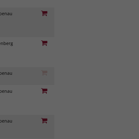
iebenau
genberg
iebenau
iebenau
iebenau