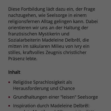
Browsers und die Einstellungen
Diese Fortbildung lädt dazu ein, der Frage
exklusiv für diese Website zu speichern.
Name
PHPSESSID
nachzugehen, wie Seelsorge in einem
Zweck
Dadurch wird gewährleistet, dass
religionsfernen Alltag gelingen kann. Dabei
Aktionen, die bei späteren Besuchen
Anbieter
stiftung-liebenau.de
derselben Website durchgeführt
orientieren wir uns an der Haltung der
werden, mit derselben
französischen Mystikerin und
Laufzeit
Session
Benutzerkennung verknüpft werden.
Sozialarbeiterin Madeleine Delbrêl, die
Behält die Zustände des Benutzers bei
mitten im säkularen Milieu von Ivry ein
Zweck
allen Seitenanfragen bei.
stilles, kraftvolles Zeugnis christlicher
Name
_clsk
Präsenz lebte.
Anbieter
www.clarity.ms
Inhalt
Laufzeit
1 Jahr
Religiöse Sprachlosigkeit als
Microsoft Clarity setzt dieses Cookie,
Herausforderung und Chance
um die Seitenaufrufe eines Benutzers
Zweck
zu speichern und in einer einzigen
Grundhaltungen einer "leisen" Seelsorge
Sitzungsaufzeichnung
Inspiration durch Madeleine Delbrêl:
zusammenzufassen.