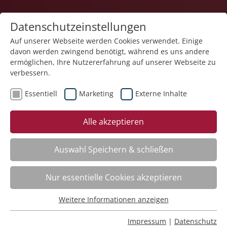
Datenschutzeinstellungen
Auf unserer Webseite werden Cookies verwendet. Einige
davon werden zwingend benötigt, während es uns andere
ermöglichen, Ihre Nutzererfahrung auf unserer Webseite zu
verbessern.
Essentiell
Marketing
Externe Inhalte
zurück
Alle akzeptieren
Auswahl Speichern & schließen
Geistlicher Tag. Salz sein ohne zu salzen –
Nur essentielle Cookies akzeptieren
Seelsorge im religionsfernen Alltag
Weitere Informationen anzeigen
Essentiell
Kursinfo
Essentielle Cookies werden für grundlegende Funktionen
Impressum
|
Datenschutz