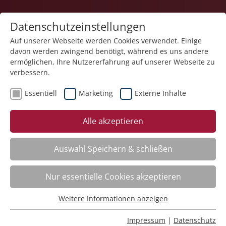
Datenschutzeinstellungen
Auf unserer Webseite werden Cookies verwendet. Einige
davon werden zwingend benötigt, während es uns andere
ermöglichen, Ihre Nutzererfahrung auf unserer Webseite zu
verbessern.
Essentiell
Marketing
Externe Inhalte
zurück
Alle akzeptieren
Auswahl Speichern & schließen
Unterstützte Kommunikation –
Nur essentielle Cookies akzeptieren
Grundkurs nach Standard der
Gesellschaft für Unterstützte
Weitere Informationen anzeigen
Essentiell
Kommunikation e. V. – Kurs I
Essentielle Cookies werden für grundlegende Funktionen
Impressum
|
Datenschutz