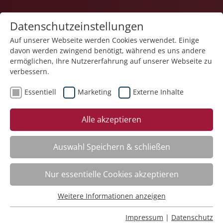
Datenschutzeinstellungen
Auf unserer Webseite werden Cookies verwendet. Einige
davon werden zwingend benötigt, während es uns andere
ermöglichen, Ihre Nutzererfahrung auf unserer Webseite zu
verbessern.
Essentiell
Marketing
Externe Inhalte
zurück
Alle akzeptieren
Auswahl Speichern & schließen
Qualifizierung zur Betreuungsassistenz
Nur essentielle Cookies akzeptieren
mit Zusatzqualifikation nach QN 2 Pflege
Weitere Informationen anzeigen
Essentiell
Kursinfo
Essentielle Cookies werden für grundlegende Funktionen
Impressum
|
Datenschutz