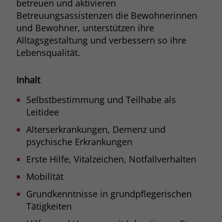
betreuen und aktivieren
Browsers und die Einstellungen
Betreuungsassistenzen die Bewohnerinnen
exklusiv für diese Website zu speichern.
Name
PHPSESSID
und Bewohner, unterstützen ihre
Zweck
Dadurch wird gewährleistet, dass
Alltagsgestaltung und verbessern so ihre
Aktionen, die bei späteren Besuchen
Anbieter
stiftung-liebenau.de
Lebensqualität.
derselben Website durchgeführt
werden, mit derselben
Laufzeit
Session
Benutzerkennung verknüpft werden.
Inhalt
Behält die Zustände des Benutzers bei
Zweck
Selbstbestimmung und Teilhabe als
allen Seitenanfragen bei.
Name
_clsk
Leitidee
Anbieter
www.clarity.ms
Alterserkrankungen, Demenz und
psychische Erkrankungen
Laufzeit
1 Jahr
Erste Hilfe, Vitalzeichen, Notfallverhalten
Microsoft Clarity setzt dieses Cookie,
Mobilität
um die Seitenaufrufe eines Benutzers
Zweck
zu speichern und in einer einzigen
Grundkenntnisse in grundpflegerischen
Sitzungsaufzeichnung
Tätigkeiten
zusammenzufassen.