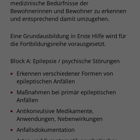
medizinische Bedürfnisse der
Browsers und die Einstellungen
Bewohnerinnen und Bewohner zu erkennen
exklusiv für diese Website zu speichern.
Name
PHPSESSID
und entsprechend damit umzugehen.
Zweck
Dadurch wird gewährleistet, dass
Aktionen, die bei späteren Besuchen
Anbieter
stiftung-liebenau.de
derselben Website durchgeführt
Eine Grundausbildung in Erste Hilfe wird für
werden, mit derselben
Laufzeit
Session
die Fortbildungsreihe vorausgesetzt.
Benutzerkennung verknüpft werden.
Behält die Zustände des Benutzers bei
Zweck
Block A: Epilepsie / psychische Störungen
allen Seitenanfragen bei.
Name
_clsk
Erkennen verschiedener Formen von
Anbieter
www.clarity.ms
epileptischen Anfällen
Maßnahmen bei primär epileptischen
Laufzeit
1 Jahr
Anfällen
Microsoft Clarity setzt dieses Cookie,
Antikonvulsive Medikamente,
um die Seitenaufrufe eines Benutzers
Anwendungen, Nebenwirkungen
Zweck
zu speichern und in einer einzigen
Sitzungsaufzeichnung
Anfallsdokumentation
zusammenzufassen.