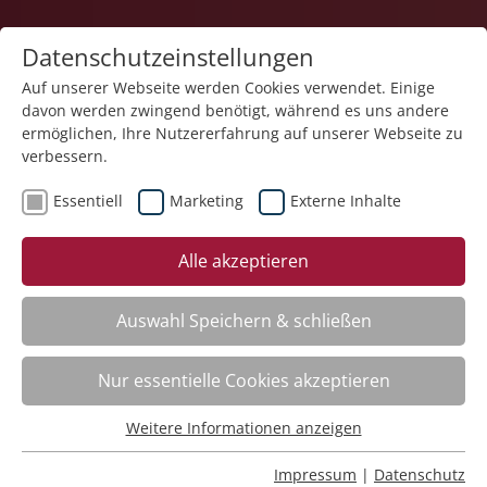
Datenschutzeinstellungen
Auf unserer Webseite werden Cookies verwendet. Einige
davon werden zwingend benötigt, während es uns andere
ermöglichen, Ihre Nutzererfahrung auf unserer Webseite zu
verbessern.
Essentiell
Marketing
Externe Inhalte
zurück
Alle akzeptieren
Auswahl Speichern & schließen
Medizinisch-pflegerische
Nur essentielle Cookies akzeptieren
Grundqualifikation für pädagogische
Mitarbeitende in Einrichtungen der
Weitere Informationen anzeigen
Essentiell
Eingliederungshilfe – Herbstkurs
Essentielle Cookies werden für grundlegende Funktionen
Impressum
|
Datenschutz