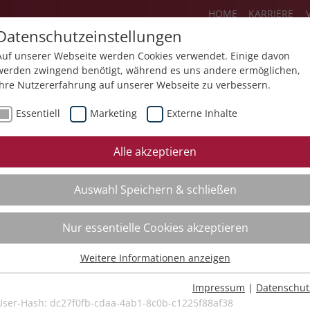
HOME
KARRIERE
Datenschutzeinstellungen
Auf unserer Webseite werden Cookies verwendet. Einige davon
werden zwingend benötigt, während es uns andere ermöglichen,
Ihre Nutzererfahrung auf unserer Webseite zu verbessern.
Über uns
Aktuelles
Akademie
Essentiell
Marketing
Externe Inhalte
ursfinder
Beratung
Aktuell
Alle akzeptieren
ursempfehlungen
Supervision
Bildungs
Auswahl Speichern & schließen
Coaching
Videos
Mediation
Nur essentielle Cookies akzeptieren
Kollegiale Beratung
Weitere Informationen anzeigen
Organisationsentwicklung
Essentiell
Bildungsberatung
Essentielle Cookies werden für grundlegende Funktionen der
Impressum
|
Datenschut
Webseite benötigt. Dadurch ist gewährleistet, dass die Webseite
User-Hash:
dc27f0fb-cdaa-4ab1-8c0b-c1225f88af38
Moderation