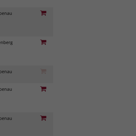
iebenau
genberg
iebenau
iebenau
iebenau