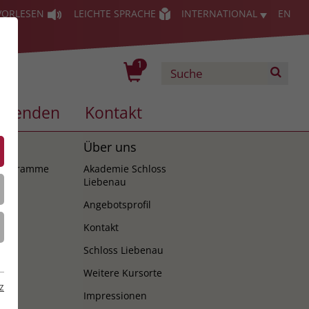
VORLESEN
LEICHTE SPRACHE
INTERNATIONAL
EN
1
Spenden
Kontakt
es
Über uns
programme
Akademie Schloss
Liebenau
Angebotsprofil
Kontakt
Schloss Liebenau
Weitere Kursorte
z
Impressionen