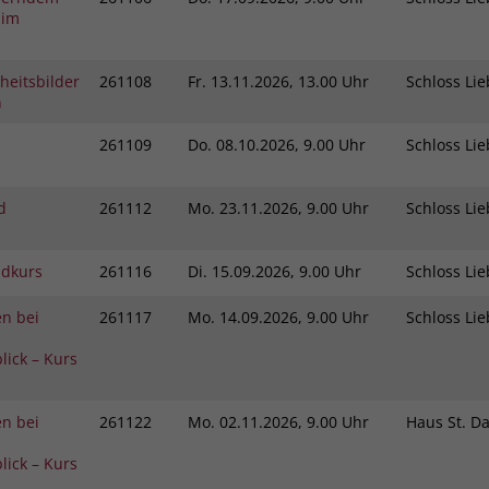
Zweck
 im
dass Aktionen, die bei späteren Besuchen
Name
PHPSESSID
derselben Website durchgeführt werden, mit
derselben Benutzerkennung verknüpft
Anbieter
stiftung-liebenau.de
heitsbilder
261108
Fr.
13.11.2026, 13.00 Uhr
Schloss L
werden.
n
Laufzeit
Session
261109
Do.
08.10.2026, 9.00 Uhr
Schloss L
Name
_clsk
Behält die Zustände des Benutzers bei allen
Zweck
Seitenanfragen bei.
d
261112
Mo.
23.11.2026, 9.00 Uhr
Schloss L
Anbieter
www.clarity.ms
Laufzeit
1 Jahr
ndkurs
261116
Di.
15.09.2026, 9.00 Uhr
Schloss L
Microsoft Clarity setzt dieses Cookie, um die
n bei
261117
Mo.
14.09.2026, 9.00 Uhr
Schloss L
Seitenaufrufe eines Benutzers zu speichern
Zweck
und in einer einzigen Sitzungsaufzeichnung
lick – Kurs
zusammenzufassen.
n bei
261122
Mo.
02.11.2026, 9.00 Uhr
Haus St. D
lick – Kurs