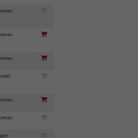
iebenau
iebenau
iebenau
statt
z
iebenau
iebenau
ingen