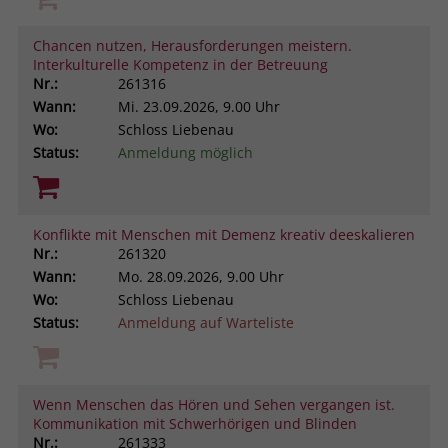
Browsers und die Einstellungen
exklusiv für diese Website zu speichern.
Chancen nutzen, Herausforderungen meistern.
Name
PHPSESSID
Zweck
Dadurch wird gewährleistet, dass
Interkulturelle Kompetenz in der Betreuung
Nr.:
261316
Aktionen, die bei späteren Besuchen
Anbieter
stiftung-liebenau.de
derselben Website durchgeführt
Wann:
Mi.
23.09.2026, 9.00 Uhr
werden, mit derselben
Wo:
Schloss Liebenau
Laufzeit
Session
Benutzerkennung verknüpft werden.
Status:
Anmeldung möglich
Behält die Zustände des Benutzers bei
Zweck
allen Seitenanfragen bei.
Name
_clsk
Konflikte mit Menschen mit Demenz kreativ deeskalieren
Nr.:
261320
Anbieter
www.clarity.ms
Wann:
Mo.
28.09.2026, 9.00 Uhr
Wo:
Schloss Liebenau
Laufzeit
1 Jahr
Status:
Anmeldung auf Warteliste
Microsoft Clarity setzt dieses Cookie,
um die Seitenaufrufe eines Benutzers
Zweck
zu speichern und in einer einzigen
Wenn Menschen das Hören und Sehen vergangen ist.
Sitzungsaufzeichnung
Kommunikation mit Schwerhörigen und Blinden
zusammenzufassen.
Nr.:
261333