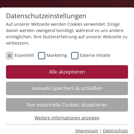
Datenschutzeinstellungen
Auf unserer Webseite werden Cookies verwendet. Einige
davon werden zwingend benötigt, während es uns andere
ermöglichen, Ihre Nutzererfahrung auf unserer Webseite zu
verbessern.
Essentiell
Marketing
Externe Inhalte
Kategorieübersicht
Alle akzeptieren
Auswahl Speichern & schließen
Betreuung / Begleitung
Nur essentielle Cookies akzeptieren
Qualifizierung zur Betreuungsassistenz mit
Weitere Informationen anzeigen
Essentiell
Zusatzqualifikation nach QN 2 Pflege
Nr.:
261308
Essentielle Cookies werden für grundlegende Funktionen
Impressum
|
Datenschutz