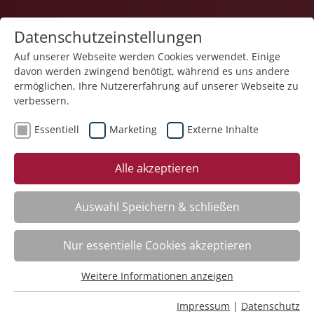
Datenschutzeinstellungen
Auf unserer Webseite werden Cookies verwendet. Einige
davon werden zwingend benötigt, während es uns andere
ermöglichen, Ihre Nutzererfahrung auf unserer Webseite zu
verbessern.
Essentiell
Marketing
Externe Inhalte
Der Kurs steht leider nicht mehr zur Verfügung.
Alle akzeptieren
Auswahl Speichern & schließen
Nur essentielle Cookies akzeptieren
Impressum
Weitere Informationen anzeigen
Datenschutz
Essentiell
Barrierearmut
Essentielle Cookies werden für grundlegende Funktionen
Rechtliches
Impressum
|
Datenschutz