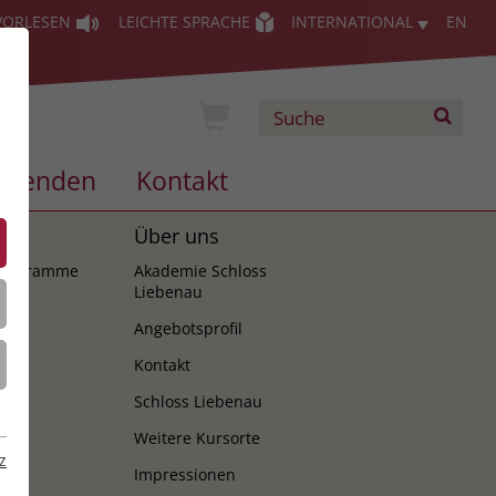
VORLESEN
LEICHTE SPRACHE
INTERNATIONAL
EN
Spenden
Kontakt
es
Über uns
programme
Akademie Schloss
Liebenau
Angebotsprofil
Kontakt
Schloss Liebenau
Weitere Kursorte
z
Impressionen