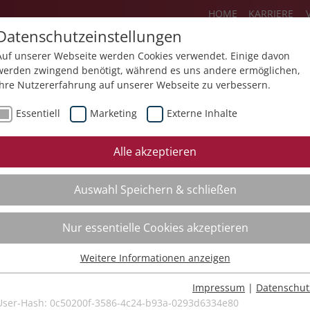
HOME
KARRIERE
Datenschutzeinstellungen
Auf unserer Webseite werden Cookies verwendet. Einige davon
werden zwingend benötigt, während es uns andere ermöglichen,
Ihre Nutzererfahrung auf unserer Webseite zu verbessern.
Über uns
Aktuelles
Akademie
Essentiell
Marketing
Externe Inhalte
ursfinder
Beratung
Aktuell
Alle akzeptieren
ursempfehlungen
Supervision
Bildungs
Auswahl Speichern & schließen
Coaching
Videos
Mediation
Nur essentielle Cookies akzeptieren
Kollegiale Beratung
Weitere Informationen anzeigen
Organisationsentwicklung
Essentiell
Bildungsberatung
Essentielle Cookies werden für grundlegende Funktionen der
Impressum
|
Datenschut
Webseite benötigt. Dadurch ist gewährleistet, dass die Webseite
User-Hash:
0c50200f-3586-4c24-b93a-0293d6334e80
Moderation