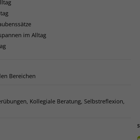
lltag
ltag
laubenssätze
spannen im Alltag
tag
len Bereichen
erübungen, Kollegiale Beratung, Selbstreflexion,
S