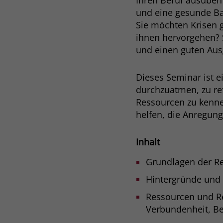
Ihren Beruf ausüben
und eine gesunde Ba
Sie möchten Krisen 
ihnen hervorgehen? S
und einen guten Aus
Dieses Seminar ist e
durchzuatmen, zu ref
Ressourcen zu kenne
helfen, die Anregung
Inhalt
Grundlagen der Re
Hintergründe und 
Ressourcen und Res
Verbundenheit, B