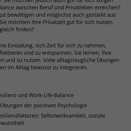
? Sie möchten jedoch auch gut für sich sorgen
Zweck
dass Aktionen, die bei späteren Besuchen
lance zwischen Beruf und Privatleben erreichen?
Name
PHPSESSID
derselben Website durchgeführt werden, mit
gut bewältigen und möglichst auch gestärkt aus
derselben Benutzerkennung verknüpft
Anbieter
stiftung-liebenau.de
ie möchten Ihre Privatzeit gut für sich nutzen
werden.
gleich finden?
Laufzeit
Session
Name
_clsk
ine Einladung, sich Zeit für sich zu nehmen,
Behält die Zustände des Benutzers bei allen
Zweck
lektieren und zu entspannen. Sie lernen, Ihre
Seitenanfragen bei.
Anbieter
www.clarity.ms
n und zu nutzen. Viele alltagstaugliche Übungen
en im Alltag bewusst zu integrieren.
Laufzeit
1 Jahr
Microsoft Clarity setzt dieses Cookie, um die
Seitenaufrufe eines Benutzers zu speichern
Zweck
silienz und Work-Life-Balance
und in einer einzigen Sitzungsaufzeichnung
zusammenzufassen.
Übungen der positiven Psychologie
ilienzfaktoren: Selbstwirksamkeit, soziale
ewusstheit