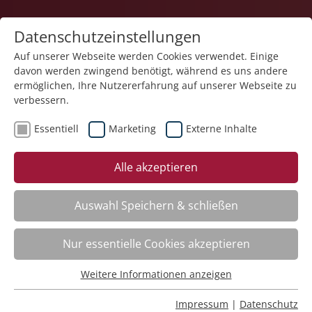
Datenschutzeinstellungen
Auf unserer Webseite werden Cookies verwendet. Einige
davon werden zwingend benötigt, während es uns andere
ermöglichen, Ihre Nutzererfahrung auf unserer Webseite zu
verbessern.
Essentiell
Marketing
Externe Inhalte
Der Kurs steht leider nicht mehr zur Verfügung.
Alle akzeptieren
Auswahl Speichern & schließen
Nur essentielle Cookies akzeptieren
Impressum
Weitere Informationen anzeigen
Datenschutz
Essentiell
Barrierearmut
Essentielle Cookies werden für grundlegende Funktionen
Rechtliches
Impressum
|
Datenschutz