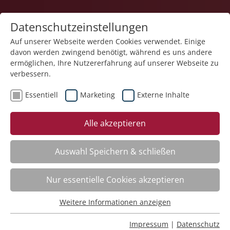
Datenschutzeinstellungen
Auf unserer Webseite werden Cookies verwendet. Einige
davon werden zwingend benötigt, während es uns andere
ermöglichen, Ihre Nutzererfahrung auf unserer Webseite zu
verbessern.
Essentiell
Marketing
Externe Inhalte
Der Kurs steht leider nicht mehr zur Verfügung.
Alle akzeptieren
Auswahl Speichern & schließen
Nur essentielle Cookies akzeptieren
Impressum
Weitere Informationen anzeigen
Datenschutz
Essentiell
Barrierearmut
Essentielle Cookies werden für grundlegende Funktionen
Rechtliches
Impressum
|
Datenschutz