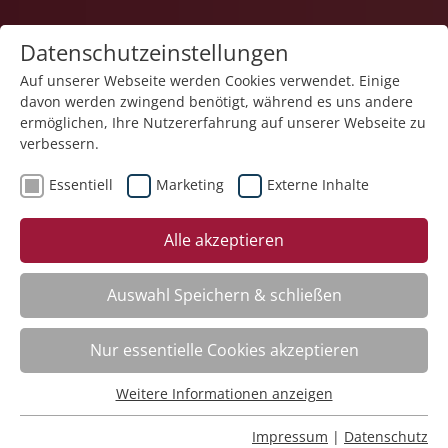
Datenschutzeinstellungen
Auf unserer Webseite werden Cookies verwendet. Einige
davon werden zwingend benötigt, während es uns andere
ermöglichen, Ihre Nutzererfahrung auf unserer Webseite zu
verbessern.
Essentiell
Marketing
Externe Inhalte
Der Kurs steht leider nicht mehr zur Verfügung.
Alle akzeptieren
Auswahl Speichern & schließen
Kategorieübersicht
Nur essentielle Cookies akzeptieren
Weitere Informationen anzeigen
Essentiell
Impressum
Essentielle Cookies werden für grundlegende Funktionen
Impressum
|
Datenschutz
Datenschutz