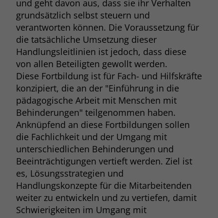
und geht davon aus, dass sie ihr Verhalten
Browsers und die Einstellungen
grundsätzlich selbst steuern und
exklusiv für diese Website zu speichern.
Name
PHPSESSID
verantworten können. Die Voraussetzung für
Zweck
Dadurch wird gewährleistet, dass
die tatsächliche Umsetzung dieser
Aktionen, die bei späteren Besuchen
Anbieter
stiftung-liebenau.de
Handlungsleitlinien ist jedoch, dass diese
derselben Website durchgeführt
werden, mit derselben
von allen Beteiligten gewollt werden.
Laufzeit
Session
Benutzerkennung verknüpft werden.
Diese Fortbildung ist für Fach- und Hilfskräfte
Behält die Zustände des Benutzers bei
konzipiert, die an der "Einführung in die
Zweck
allen Seitenanfragen bei.
pädagogische Arbeit mit Menschen mit
Name
_clsk
Behinderungen" teilgenommen haben.
Anknüpfend an diese Fortbildungen sollen
Anbieter
www.clarity.ms
die Fachlichkeit und der Umgang mit
Laufzeit
1 Jahr
unterschiedlichen Behinderungen und
Beeinträchtigungen vertieft werden. Ziel ist
Microsoft Clarity setzt dieses Cookie,
es, Lösungsstrategien und
um die Seitenaufrufe eines Benutzers
Handlungskonzepte für die Mitarbeitenden
Zweck
zu speichern und in einer einzigen
weiter zu entwickeln und zu vertiefen, damit
Sitzungsaufzeichnung
Schwierigkeiten im Umgang mit
zusammenzufassen.