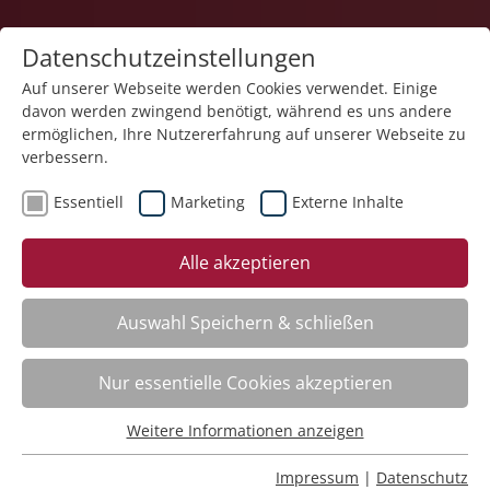
Datenschutzeinstellungen
Auf unserer Webseite werden Cookies verwendet. Einige
davon werden zwingend benötigt, während es uns andere
ermöglichen, Ihre Nutzererfahrung auf unserer Webseite zu
verbessern.
Essentiell
Marketing
Externe Inhalte
zurück
Alle akzeptieren
Auswahl Speichern & schließen
Vertiefung: Pädagogische Arbeit mit
Nur essentielle Cookies akzeptieren
Menschen mit Behinderung
Weitere Informationen anzeigen
Essentiell
Kursinfo
Essentielle Cookies werden für grundlegende Funktionen
Impressum
|
Datenschutz