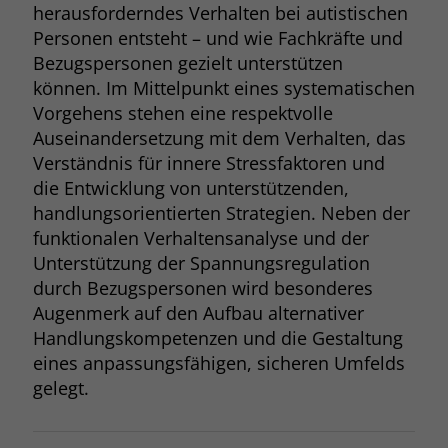
herausforderndes Verhalten bei autistischen
Browsers und die Einstellungen
Personen entsteht – und wie Fachkräfte und
exklusiv für diese Website zu speichern.
Name
PHPSESSID
Bezugspersonen gezielt unterstützen
Zweck
Dadurch wird gewährleistet, dass
Aktionen, die bei späteren Besuchen
können. Im Mittelpunkt eines systematischen
Anbieter
stiftung-liebenau.de
derselben Website durchgeführt
Vorgehens stehen eine respektvolle
werden, mit derselben
Laufzeit
Session
Auseinandersetzung mit dem Verhalten, das
Benutzerkennung verknüpft werden.
Verständnis für innere Stressfaktoren und
Behält die Zustände des Benutzers bei
die Entwicklung von unterstützenden,
Zweck
allen Seitenanfragen bei.
handlungsorientierten Strategien. Neben der
Name
_clsk
funktionalen Verhaltensanalyse und der
Anbieter
www.clarity.ms
Unterstützung der Spannungsregulation
durch Bezugspersonen wird besonderes
Laufzeit
1 Jahr
Augenmerk auf den Aufbau alternativer
Handlungskompetenzen und die Gestaltung
Microsoft Clarity setzt dieses Cookie,
eines anpassungsfähigen, sicheren Umfelds
um die Seitenaufrufe eines Benutzers
gelegt.
Zweck
zu speichern und in einer einzigen
Sitzungsaufzeichnung
zusammenzufassen.