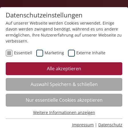
Datenschutzeinstellungen
Auf unserer Webseite werden Cookies verwendet. Einige
davon werden zwingend benötigt, während es uns andere
ermöglichen, Ihre Nutzererfahrung auf unserer Webseite zu
verbessern.
Essentiell
Marketing
Externe Inhalte
zurück
Alle akzeptieren
Auswahl Speichern & schließen
Umgang mit herausforderndem
Nur essentielle Cookies akzeptieren
Verhalten bei Personen im Autismus-
Spektrum
Weitere Informationen anzeigen
Essentiell
Essentielle Cookies werden für grundlegende Funktionen
Impressum
|
Datenschutz