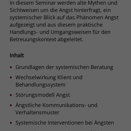
In diesem Seminar werden alte Mythen und
Browsers und die Einstellungen
Sichtweisen um die Angst hinterfragt, ein
exklusiv für diese Website zu speichern.
Name
PHPSESSID
systemischer Blick auf das Phänomen Angst
Zweck
Dadurch wird gewährleistet, dass
aufgezeigt und aus diesem praktische
Aktionen, die bei späteren Besuchen
Anbieter
stiftung-liebenau.de
derselben Website durchgeführt
Handlungs- und Umgangsweisen für den
werden, mit derselben
Betreuungskontext abgeleitet.
Laufzeit
Session
Benutzerkennung verknüpft werden.
Behält die Zustände des Benutzers bei
Inhalt
Zweck
allen Seitenanfragen bei.
Name
_clsk
Grundlagen der systemischen Beratung
Anbieter
www.clarity.ms
Wechselwirkung Klient und
Behandlungssystem
Laufzeit
1 Jahr
Störungsmodell Angst
Microsoft Clarity setzt dieses Cookie,
Ängstliche Kommunikations- und
um die Seitenaufrufe eines Benutzers
Verhaltensmuster
Zweck
zu speichern und in einer einzigen
Sitzungsaufzeichnung
Systemische Interventionen bei Ängsten
zusammenzufassen.