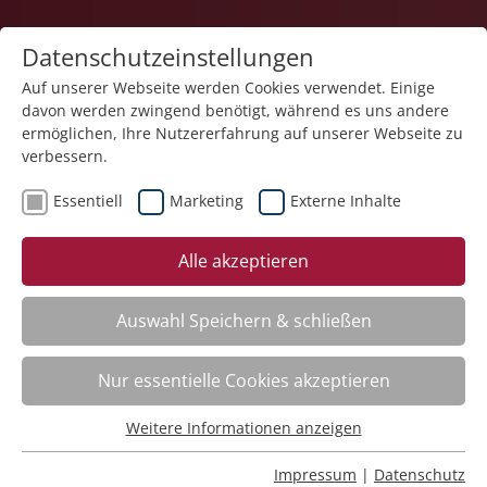
Datenschutzeinstellungen
Auf unserer Webseite werden Cookies verwendet. Einige
davon werden zwingend benötigt, während es uns andere
ermöglichen, Ihre Nutzererfahrung auf unserer Webseite zu
verbessern.
Essentiell
Marketing
Externe Inhalte
zurück
Alle akzeptieren
Auswahl Speichern & schließen
Systemischer Umgang mit Angst
Nur essentielle Cookies akzeptieren
Weitere Informationen anzeigen
Kursinfo
Essentiell
Essentielle Cookies werden für grundlegende Funktionen
Impressum
|
Datenschutz