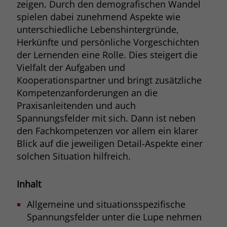
zeigen. Durch den demografischen Wandel
Browsers und die Einstellungen
spielen dabei zunehmend Aspekte wie
exklusiv für diese Website zu speichern.
Name
PHPSESSID
unterschiedliche Lebenshintergründe,
Zweck
Dadurch wird gewährleistet, dass
Herkünfte und persönliche Vorgeschichten
Aktionen, die bei späteren Besuchen
Anbieter
stiftung-liebenau.de
der Lernenden eine Rolle. Dies steigert die
derselben Website durchgeführt
werden, mit derselben
Vielfalt der Aufgaben und
Laufzeit
Session
Benutzerkennung verknüpft werden.
Kooperationspartner und bringt zusätzliche
Behält die Zustände des Benutzers bei
Kompetenzanforderungen an die
Zweck
allen Seitenanfragen bei.
Praxisanleitenden und auch
Name
_clsk
Spannungsfelder mit sich. Dann ist neben
den Fachkompetenzen vor allem ein klarer
Anbieter
www.clarity.ms
Blick auf die jeweiligen Detail-Aspekte einer
Laufzeit
1 Jahr
solchen Situation hilfreich.
Microsoft Clarity setzt dieses Cookie,
Inhalt
um die Seitenaufrufe eines Benutzers
Zweck
zu speichern und in einer einzigen
Allgemeine und situationsspezifische
Sitzungsaufzeichnung
Spannungsfelder unter die Lupe nehmen
zusammenzufassen.