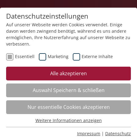
Datenschutzeinstellungen
Auf unserer Webseite werden Cookies verwendet. Einige
davon werden zwingend benötigt, während es uns andere
ermöglichen, Ihre Nutzererfahrung auf unserer Webseite zu
verbessern.
Essentiell
Marketing
Externe Inhalte
zurück
Alle akzeptieren
Auswahl Speichern & schließen
Spannungsfelder in der Anleitung –
Nur essentielle Cookies akzeptieren
zwischen Selbstbestimmung,
Selbstwirksamkeit und Verantwortung
Weitere Informationen anzeigen
Essentiell
Essentielle Cookies werden für grundlegende Funktionen
Impressum
|
Datenschutz