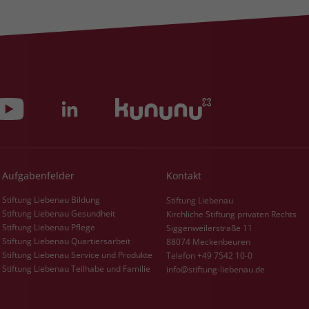
Zweck
dass Aktionen, die bei späteren Besuchen
Name
PHPSESSID
derselben Website durchgeführt werden, mit
derselben Benutzerkennung verknüpft
Anbieter
stiftung-liebenau.de
werden.
Laufzeit
Session
Name
_clsk
Behält die Zustände des Benutzers bei allen
Zweck
Seitenanfragen bei.
Anbieter
www.clarity.ms
Laufzeit
1 Jahr
Aufgabenfelder
Kontakt
Microsoft Clarity setzt dieses Cookie, um die
Stiftung Liebenau Bildung
Stiftung Liebenau
Seitenaufrufe eines Benutzers zu speichern
Stiftung Liebenau Gesundheit
Kirchliche Stiftung privaten Rechts
Zweck
und in einer einzigen Sitzungsaufzeichnung
Stiftung Liebenau Pflege
Siggenweilerstraße 11
zusammenzufassen.
Stiftung Liebenau Quartiersarbeit
88074 Meckenbeuren
Stiftung Liebenau Service und Produkte
Telefon +49 7542 10-0
Stiftung Liebenau Teilhabe und Familie
info@stiftung-liebenau.de