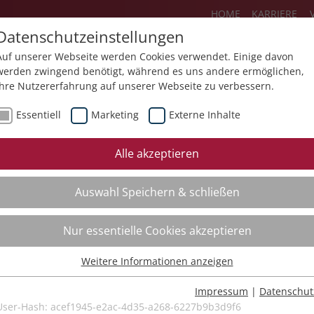
HOME
KARRIERE
Datenschutzeinstellungen
Auf unserer Webseite werden Cookies verwendet. Einige davon
werden zwingend benötigt, während es uns andere ermöglichen,
Ihre Nutzererfahrung auf unserer Webseite zu verbessern.
Über uns
Aktuelles
Akademie
Essentiell
Marketing
Externe Inhalte
ursfinder
Beratung
Aktuell
Alle akzeptieren
ursempfehlungen
Supervision
Bildungs
Auswahl Speichern & schließen
Coaching
Videos
Mediation
Nur essentielle Cookies akzeptieren
Kollegiale Beratung
Weitere Informationen anzeigen
Organisationsentwicklung
Essentiell
Bildungsberatung
Essentielle Cookies werden für grundlegende Funktionen der
Impressum
|
Datenschut
Webseite benötigt. Dadurch ist gewährleistet, dass die Webseite
User-Hash:
acef1945-e2ac-4d35-a268-6227b9b3d9f6
Moderation