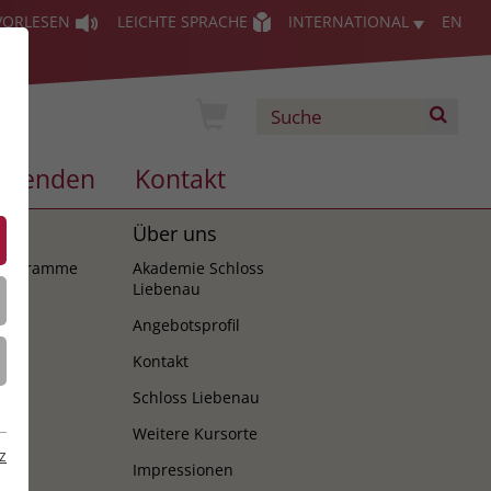
VORLESEN
LEICHTE SPRACHE
INTERNATIONAL
EN
Spenden
Kontakt
es
Über uns
programme
Akademie Schloss
Liebenau
Angebotsprofil
Kontakt
Schloss Liebenau
Weitere Kursorte
z
Impressionen