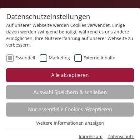
Datenschutzeinstellungen
Auf unserer Webseite werden Cookies verwendet. Einige
davon werden zwingend benötigt, während es uns andere
ermöglichen, Ihre Nutzererfahrung auf unserer Webseite zu
verbessern.
Essentiell
Marketing
Externe Inhalte
zurück
Alle akzeptieren
Auswahl Speichern & schließen
Kunst und Kreativität therapeutisch in
Nur essentielle Cookies akzeptieren
ihrer Wirkung anwenden
Weitere Informationen anzeigen
Essentiell
Kursinfo
Essentielle Cookies werden für grundlegende Funktionen
Impressum
|
Datenschutz