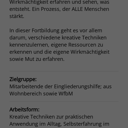
Wirkmächtigkeit erfahren und sehen, was
Browsers und die Einstellungen
entsteht. Ein Prozess, der ALLE Menschen
exklusiv für diese Website zu speichern.
Name
PHPSESSID
stärkt.
Zweck
Dadurch wird gewährleistet, dass
Aktionen, die bei späteren Besuchen
Anbieter
stiftung-liebenau.de
In dieser Fortbildung geht es vor allem
derselben Website durchgeführt
werden, mit derselben
darum, verschiedene kreative Techniken
Laufzeit
Session
Benutzerkennung verknüpft werden.
kennenzulernen, eigene Ressourcen zu
Behält die Zustände des Benutzers bei
erkennen und die eigene Wirkmächtigkeit
Zweck
allen Seitenanfragen bei.
sowie Mut zu erfahren.
Name
_clsk
Anbieter
www.clarity.ms
Zielgruppe:
Mitarbeitende der Eingliederungshilfe; aus
Laufzeit
1 Jahr
Wohnbereich sowie WfbM
Microsoft Clarity setzt dieses Cookie,
um die Seitenaufrufe eines Benutzers
Arbeitsform:
Zweck
zu speichern und in einer einzigen
Kreative Techniken zur praktischen
Sitzungsaufzeichnung
Anwendung im Alltag, Selbsterfahrung im
zusammenzufassen.