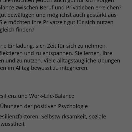
? Sie möchten jedoch auch gut für sich sorgen
Zweck
dass Aktionen, die bei späteren Besuchen
lance zwischen Beruf und Privatleben erreichen?
Name
PHPSESSID
derselben Website durchgeführt werden, mit
gut bewältigen und möglichst auch gestärkt aus
derselben Benutzerkennung verknüpft
Anbieter
stiftung-liebenau.de
ie möchten Ihre Privatzeit gut für sich nutzen
werden.
gleich finden?
Laufzeit
Session
Name
_clsk
ine Einladung, sich Zeit für sich zu nehmen,
Behält die Zustände des Benutzers bei allen
Zweck
lektieren und zu entspannen. Sie lernen, Ihre
Seitenanfragen bei.
Anbieter
www.clarity.ms
n und zu nutzen. Viele alltagstaugliche Übungen
en im Alltag bewusst zu integrieren.
Laufzeit
1 Jahr
Microsoft Clarity setzt dieses Cookie, um die
Seitenaufrufe eines Benutzers zu speichern
Zweck
silienz und Work-Life-Balance
und in einer einzigen Sitzungsaufzeichnung
zusammenzufassen.
Übungen der positiven Psychologie
ilienzfaktoren: Selbstwirksamkeit, soziale
ewusstheit