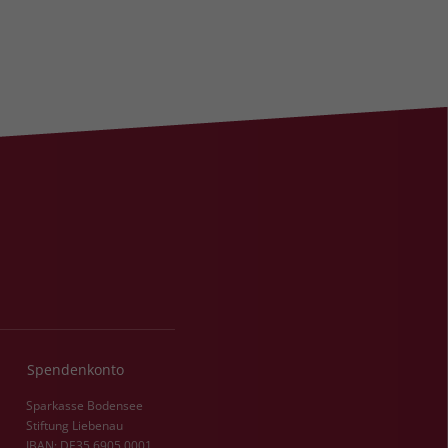
Spendenkonto
Sparkasse Bodensee
Stiftung Liebenau
IBAN: DE35 6905 0001