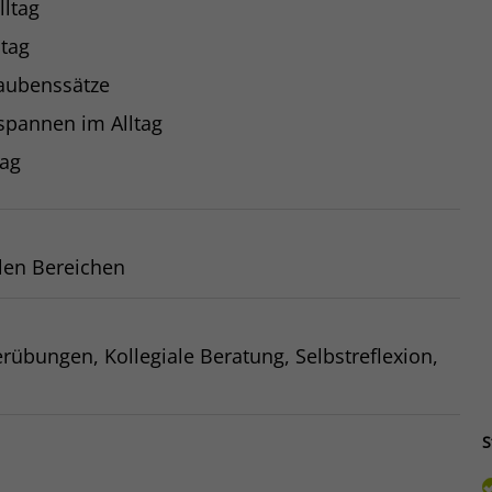
lltag
ltag
laubenssätze
spannen im Alltag
tag
len Bereichen
erübungen, Kollegiale Beratung, Selbstreflexion,
S