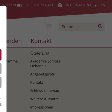
VORLESEN
LEICHTE SPRACHE
INTERNATIONAL
EN
Spenden
Kontakt
es
Über uns
programme
Akademie Schloss
Liebenau
Angebotsprofil
Kontakt
Schloss Liebenau
Weitere Kursorte
z
Impressionen