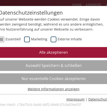
HOME
KARRIERE
Datenschutzeinstellungen
Auf unserer Webseite werden Cookies verwendet. Einige davon
werden zwingend benötigt, während es uns andere ermöglichen,
Ihre Nutzererfahrung auf unserer Webseite zu verbessern.
Über uns
Aktuelles
Akademie
Essentiell
Marketing
Externe Inhalte
ursfinder
Beratung
Aktuell
Alle akzeptieren
ursempfehlungen
Supervision
Bildungs
Auswahl Speichern & schließen
Coaching
Videos
Mediation
Nur essentielle Cookies akzeptieren
Kollegiale Beratung
Weitere Informationen anzeigen
Organisationsentwicklung
Essentiell
Bildungsberatung
Essentielle Cookies werden für grundlegende Funktionen der
Impressum
|
Datenschut
Webseite benötigt. Dadurch ist gewährleistet, dass die Webseite
User-Hash:
c78a75cb-ba46-4df2-84e8-07c0a03eef2f
Moderation