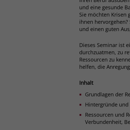
Ihren Beruf ausüben
und eine gesunde Ba
Sie möchten Krisen 
ihnen hervorgehen? S
und einen guten Aus
Dieses Seminar ist e
durchzuatmen, zu ref
Ressourcen zu kenne
helfen, die Anregung
Inhalt
Grundlagen der Re
Hintergründe und 
Ressourcen und Res
Verbundenheit, B