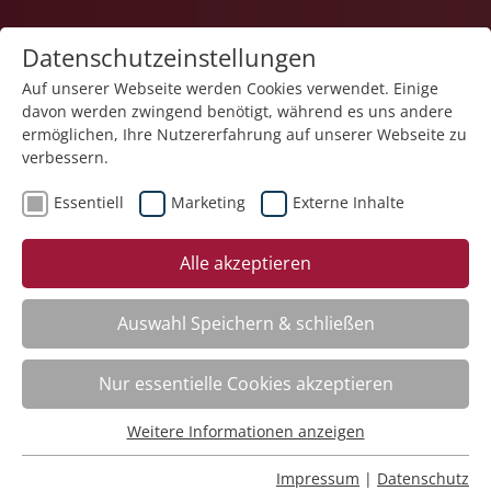
Datenschutzeinstellungen
Auf unserer Webseite werden Cookies verwendet. Einige
davon werden zwingend benötigt, während es uns andere
ermöglichen, Ihre Nutzererfahrung auf unserer Webseite zu
verbessern.
Essentiell
Marketing
Externe Inhalte
zurück
Alle akzeptieren
Auswahl Speichern & schließen
Hygienebeauftragte – Aufbaukurs
Nur essentielle Cookies akzeptieren
Weitere Informationen anzeigen
Kursinfo
Essentiell
Essentielle Cookies werden für grundlegende Funktionen
Impressum
|
Datenschutz