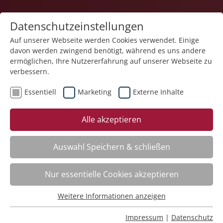
Datenschutzeinstellungen
Auf unserer Webseite werden Cookies verwendet. Einige
davon werden zwingend benötigt, während es uns andere
ermöglichen, Ihre Nutzererfahrung auf unserer Webseite zu
verbessern.
Essentiell
Marketing
Externe Inhalte
Der Kurs steht leider nicht mehr zur Verfügung.
Alle akzeptieren
Auswahl Speichern & schließen
Kategorieübersicht
Nur essentielle Cookies akzeptieren
Weitere Informationen anzeigen
Essentiell
Impressum
Essentielle Cookies werden für grundlegende Funktionen
Impressum
|
Datenschutz
Datenschutz